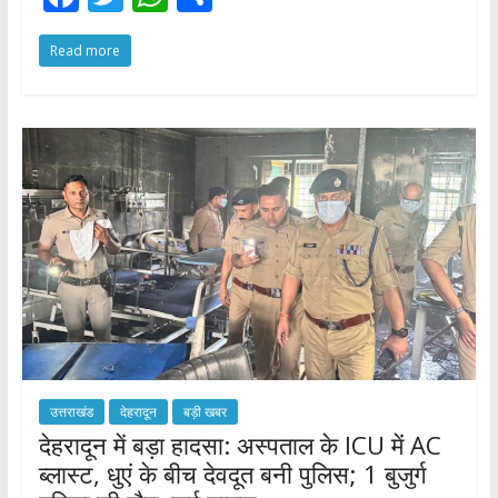
ac
w
h
h
Read more
e
itt
at
ar
b
er
s
e
o
A
o
p
k
p
उत्तराखंड
देहरादून
बड़ी खबर
देहरादून में बड़ा हादसा: अस्पताल के ICU में AC
ब्लास्ट, धुएं के बीच देवदूत बनी पुलिस; 1 बुजुर्ग