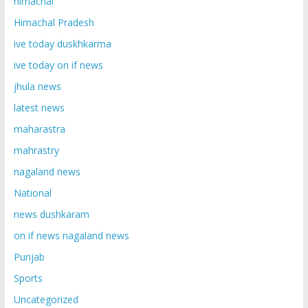
himachal
Himachal Pradesh
ive today duskhkarma
ive today on if news
jhula news
latest news
maharastra
mahrastry
nagaland news
National
news dushkaram
on if news nagaland news
Punjab
Sports
Uncategorized