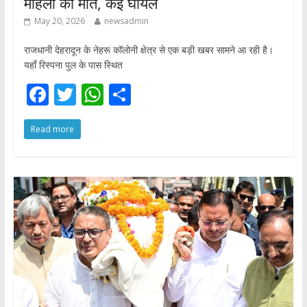
महिला की मौत, कई घायल
May 20, 2026
newsadmin
राजधानी देहरादून के नेहरू कॉलोनी क्षेत्र से एक बड़ी खबर सामने आ रही है।
यहाँ रिस्पना पुल के पास स्थित
F
T
W
S
ac
w
h
h
Read more
e
itt
at
ar
b
er
s
e
o
A
o
p
k
p