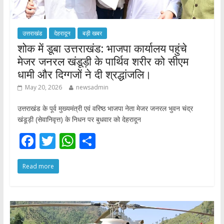
उत्तराखंड
देहरादून
बड़ी खबर
शोक में डूबा उत्तराखंड: भाजपा कार्यालय पहुंचे
मेजर जनरल खंडूड़ी के पार्थिव शरीर को सीएम
धामी और दिग्गजों ने दी श्रद्धांजलि।
May 20, 2026
newsadmin
उत्तराखंड के पूर्व मुख्यमंत्री एवं वरिष्ठ भाजपा नेता मेजर जनरल भुवन चंद्र
खंडूड़ी (सेवानिवृत्त) के निधन पर बुधवार को देहरादून
F
T
W
S
ac
w
h
h
Read more
e
itt
at
ar
b
er
s
e
o
A
o
p