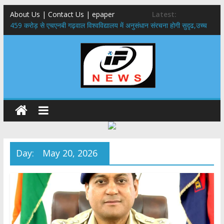
About Us | Contact Us | epaper
Latest:
459 करोड़ से एचएनबी गढ़वाल विश्वविद्यालय में अनुसंधान संरचना होगी सुदृढ,उच्च
शिक्षा मंत्री धन सिंह रावत ने नवनियुक्त केन्द्रीय शिक्षा मंत्री से की मुलाकात
राष्ट्रीय हथकरघा दिवस पर मुख्यमंत्री धामी ने उत्कृष्ट बुनकरों और हस्तशिल्प
कारीगरों को किया सम्मानित
​धामी कैबिनेट का बड़ा फैसला: पशुपालकों को 60% तक सब्सिडी, गंगा एक्सप्रेसवे का
हरिद्वार तक होगा विस्तार
​हरिद्वार से वीरभद्र (ऋषिकेश) तक निकली BJYM की भव्य कांवड़ यात्रा; तेजस्वी
सूर्या ने की देश व प्रदेशवासियों के कल्याण की कामना
24×7 अलर्ट मोड में रहें अधिकारी-मुख्य सचिव मानसून-एसईओसी से मुख्य सचिव ने
की विस्तृत समीक्षा कहा-बंद सड़कों को शीघ्र खोला जाए, लोगों को न हो दिक्कत
Day:
May 20, 2026