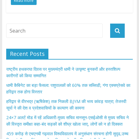
Read more
e
itt
at
ar
b
er
s
e
o
A
o
p
k
p
Recent Posts
राष्ट्रीय हथकरघा दिवस पर मुख्यमंत्री धामी ने उत्कृष्ट बुनकरों और हस्तशिल्प
कारीगरों को किया सम्मानित
​धामी कैबिनेट का बड़ा फैसला: पशुपालकों को 60% तक सब्सिडी, गंगा एक्सप्रेसवे का
हरिद्वार तक होगा विस्तार
​हरिद्वार से वीरभद्र (ऋषिकेश) तक निकली BJYM की भव्य कांवड़ यात्रा; तेजस्वी
सूर्या ने की देश व प्रदेशवासियों के कल्याण की कामना
24×7 अलर्ट मोड में रहें अधिकारी-मुख्य सचिव मानसून-एसईओसी से मुख्य सचिव ने
की विस्तृत समीक्षा कहा-बंद सड़कों को शीघ्र खोला जाए, लोगों को न हो दिक्कत
459 करोड़ से एचएनबी गढ़वाल विश्वविद्यालय में अनुसंधान संरचना होगी सुदृढ,उच्च