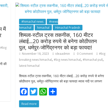
o
p
k
p
#himachal news
#news
 में
himachal
himachal
Himachal Pradesh
शिमला-स्टील ट्रस तकनीक, 160 मीटर
र
लंबाई…20 करोड़ रुपये से बनेगा कोठीपतन
पुल, धर्मपुर-जोगिंद्रनगर को बड़ा फायदा!
#big
November 18, 2023
ideaadmin
0 Comment
#big
,
,
,
breaking news himachal
#big news himachal
#himachal pull
पनी की
latest himachal
शिमला-स्टील ट्रस तकनीक, 160 मीटर लंबाई…20 करोड़ रुपये से बनेगा
कोठीपतन पुल, धर्मपुर-जोगिंद्रनगर को बड़ा फायदा! ब्यास नदी पर लगभग
F
T
W
S
ac
w
h
h
Read more
e
itt
at
ar