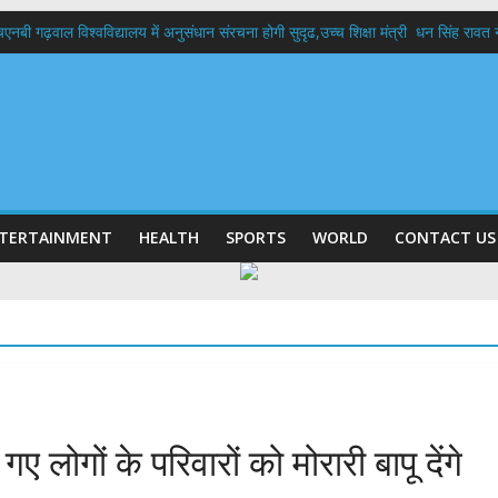
बी गढ़वाल विश्वविद्यालय में अनुसंधान संरचना होगी सुदृढ,उच्च शिक्षा मंत्री धन सिंह रावत ने न
 दिवस पर मुख्यमंत्री धामी ने उत्कृष्ट बुनकरों और हस्तशिल्प कारीगरों को किया सम्मानित
 बड़ा फैसला: पशुपालकों को 60% तक सब्सिडी, गंगा एक्सप्रेसवे का हरिद्वार तक होगा विस्तार
भद्र (ऋषिकेश) तक निकली BJYM की भव्य कांवड़ यात्रा; तेजस्वी सूर्या ने की देश व प्रदेशवासि
में रहें अधिकारी-मुख्य सचिव मानसून-एसईओसी से मुख्य सचिव ने की विस्तृत समीक्षा कहा-बंद
TERTAINMENT
HEALTH
SPORTS
WORLD
CONTACT US
ए लोगों के परिवारों को मोरारी बापू देंगे