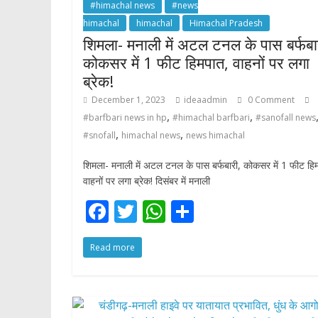
#himachal news
#news
himachal
himachal
Himachal Pradesh
शिमला- मनाली में अटल टनल के पास बर्फबा
कोकसर में 1 फीट हिमपात, वाहनों पर लगा
ब्रेक!
December 1, 2023
ideaadmin
0 Comment
,
,
#barfbari news in hp
#himachal barfbari
#sanofall news
,
,
#snofall
himachal news
news himachal
शिमला- मनाली में अटल टनल के पास बर्फबारी, कोकसर में 1 फीट हि
वाहनों पर लगा ब्रेक! दिसंबर में मनाली
F
T
W
S
ac
w
h
h
Read more
e
itt
at
ar
b
er
s
e
o
A