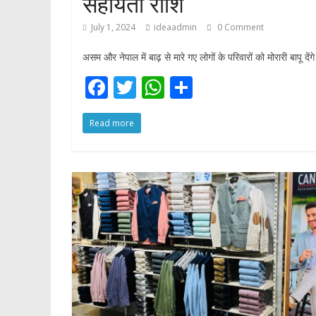
सहायता राशि
p
July 1, 2024
ideaadmin
0 Comment
असम और नेपाल में बाढ़ से मारे गए लोगों के परिवारों को मोरारी बापू द
F
T
W
S
ac
w
h
h
Read more
e
itt
at
ar
b
er
s
e
o
A
o
p
k
p