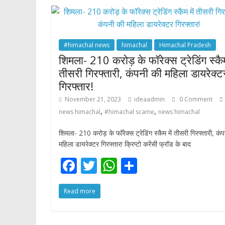
o
A
o
p
k
p
#himachal news
himachal
Himachal Pradesh
शिमला- 210 करोड़ के फॉरेक्स ट्रेडिंग स्कैम
तीसरी गिरफ्तारी, कंपनी की महिला डायरेक्ट
गिरफ्तार!
November 21, 2023
ideaadmin
0 Comment
,
,
news himachal
#himachal scame
news himachal
शिमला- 210 करोड़ के फॉरेक्स ट्रेडिंग स्कैम में तीसरी गिरफ्तारी, कं
महिला डायरेक्टर गिरफ्तार! क्रिप्टो करेंसी फ्रॉड के बाद
F
T
W
S
ac
w
h
h
Read more
e
itt
at
ar
b
er
s
e