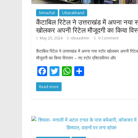
himachal
Uttarakhand
कैंटाबिल रिटेल ने उत्तराखंड में अपना नया स
खोलकर अपनी रिटेल मौजूदगी का किया विस्
May 20, 2024
ideaadmin
0 Comment
कैंटाबिल रिटेल ने उत्तराखंड में अपना नया स्टोर खोलकर अपनी रिटेल
मौजूदगी का किया विस्तार – नए स्टोर एक्टिववियर और
F
T
W
S
ac
w
h
h
Read more
e
itt
at
ar
b
er
s
e
o
A
o
p
k
p