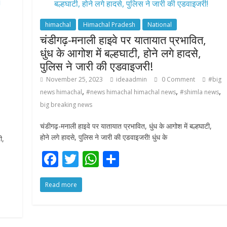
k
p
himachal
Himachal Pradesh
National
चंडीगढ़-मनाली हाइवे पर यातायात प्रभावित,
धुंध के आगोश में बल्हघाटी, होने लगे हादसे,
पुलिस ने जारी की एडवाइजरी!
November 25, 2023
ideaadmin
0 Comment
#big
,
,
,
news himachal
#news himachal himachal news
#shimla news
big breaking news
चंडीगढ़-मनाली हाइवे पर यातायात प्रभावित, धुंध के आगोश में बल्हघाटी,
होने लगे हादसे, पुलिस ने जारी की एडवाइजरी! धुंध के
ी,
F
T
W
S
ac
w
h
h
Read more
e
itt
at
ar
b
er
s
e
o
A