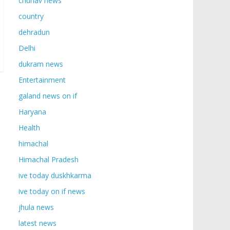
chunav news
country
dehradun
Delhi
dukram news
Entertainment
galand news on if
Haryana
Health
himachal
Himachal Pradesh
ive today duskhkarma
ive today on if news
jhula news
latest news