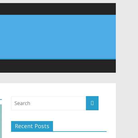
 सड़कों को शीघ्र खोला जाए, लोगों को न हो दिक्कत
वनियुक्त केन्द्रीय शिक्षा मंत्री से की मुलाकात
संरचना के विकास पर हुई महत्वपूर्ण चर्चा
Recent Posts