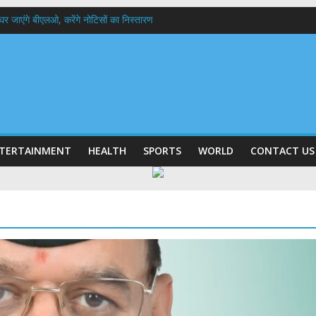
 के घर जाएंगे बीएलओ, करेंगे नोटिसों का निस्तारण
में रहें अधिकारी-मुख्य सचिव मानसून-एसईओसी से मुख्य सचिव ने की विस्तृत समीक्षा कहा-बंद
बी गढ़वाल विश्वविद्यालय में अनुसंधान संरचना होगी सुदृढ,उच्च शिक्षा मंत्री धन सिंह रावत ने न
हानिदेशक एनसीसी ने की शिष्टाचार भेंट,उत्तराखण्ड में एनसीसी के विस्तार एवं आधुनिक आधारभूत 
ठक, देहरादून और मसूरी के विकास के लिए 25 बड़े प्रस्तावों को मिली हरी झंडी
TERTAINMENT
HEALTH
SPORTS
WORLD
CONTACT US