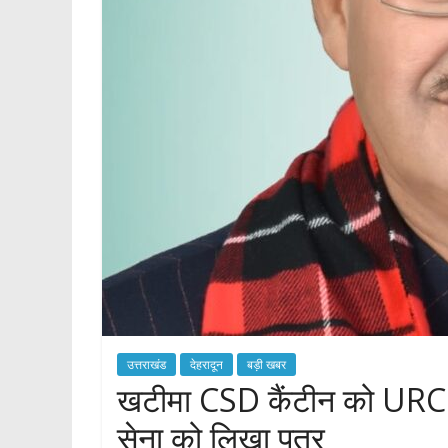
p
उत्तराखंड
देहरादून
बड़ी खबर
खटीमा CSD कैंटीन को URC को
सेना को लिखा पत्र