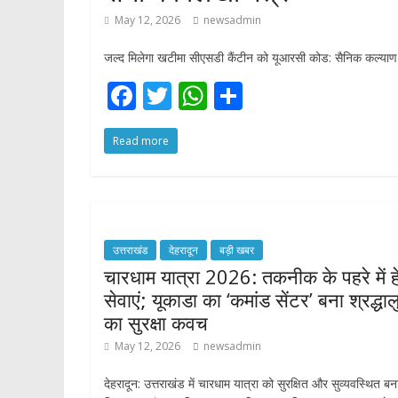
May 12, 2026
newsadmin
जल्द मिलेगा खटीमा सीएसडी कैंटीन को यूआरसी कोड: सैनिक कल्याण म
F
T
W
S
ac
w
h
h
Read more
e
itt
at
ar
b
er
s
e
o
A
o
p
उत्तराखंड
देहरादून
बड़ी खबर
k
p
चारधाम यात्रा 2026: तकनीक के पहरे में ह
सेवाएं; यूकाडा का ‘कमांड सेंटर’ बना श्रद्धाल
का सुरक्षा कवच
May 12, 2026
newsadmin
देहरादून: उत्तराखंड में चारधाम यात्रा को सुरक्षित और सुव्यवस्थित बना