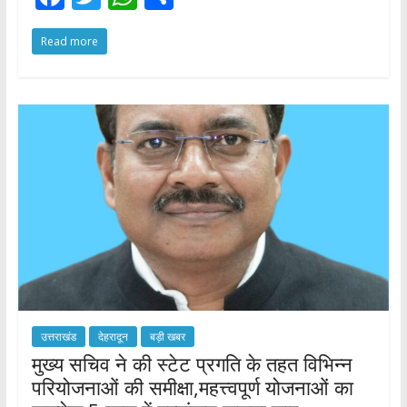
ac
w
h
h
Read more
e
itt
at
ar
b
er
s
e
o
A
o
p
k
p
उत्तराखंड
देहरादून
बड़ी खबर
मुख्य सचिव ने की स्टेट प्रगति के तहत विभिन्न
परियोजनाओं की समीक्षा,महत्त्वपूर्ण योजनाओं का