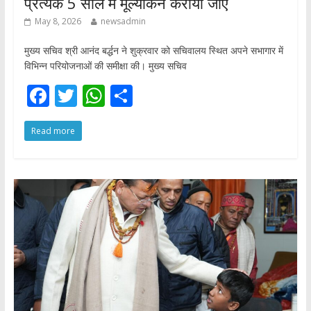
प्रत्येक 5 साल में मूल्यांकन कराया जाए
May 8, 2026
newsadmin
मुख्य सचिव श्री आनंद बर्द्धन ने शुक्रवार को सचिवालय स्थित अपने सभागार में
विभिन्न परियोजनाओं की समीक्षा की। मुख्य सचिव
F
T
W
S
ac
w
h
h
Read more
e
itt
at
ar
b
er
s
e
o
A
o
p
k
p