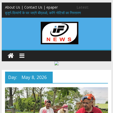
About Us | Contact Us | epaper
Latest:
बुजुर्ग-दिव्यांगों के घर जाएंगे बीएलओ, करेंगे नोटिसों का निस्तारण
24×7 अलर्ट मोड में रहें अधिकारी-मुख्य सचिव मानसून-एसईओसी से मुख्य सचिव ने
की विस्तृत समीक्षा कहा-बंद सड़कों को शीघ्र खोला जाए, लोगों को न हो दिक्कत
459 करोड़ से एचएनबी गढ़वाल विश्वविद्यालय में अनुसंधान संरचना होगी सुदृढ,उच्च
शिक्षा मंत्री धन सिंह रावत ने नवनियुक्त केन्द्रीय शिक्षा मंत्री से की मुलाकात
मुख्यमंत्री से महानिदेशक एनसीसी ने की शिष्टाचार भेंट,उत्तराखण्ड में एनसीसी के
विस्तार एवं आधुनिक आधारभूत संरचना के विकास पर हुई महत्वपूर्ण चर्चा
एमडीडीए बोर्ड बैठक, देहरादून और मसूरी के विकास के लिए 25 बड़े प्रस्तावों को मिली
हरी झंडी
Day:
May 8, 2026