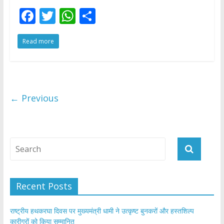
F
T
W
S
ac
w
h
h
Read more
e
itt
at
ar
b
er
s
e
o
A
o
p
← Previous
k
p
Recent Posts
राष्ट्रीय हथकरघा दिवस पर मुख्यमंत्री धामी ने उत्कृष्ट बुनकरों और हस्तशिल्प
कारीगरों को किया सम्मानित