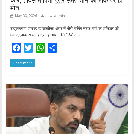
कार, हादसे में पिता-पुत्र समेत तीन की मौके पर ही
मौत
May 30, 2026
newsadmin
रुद्रप्रयाग जनपद के ऊखीमठ क्षेत्र में भीरी-पेलिंग मोटर मार्ग पर शनिवार को
एक दर्दनाक सड़क हादसा हो गया। सिलेरियो कार
F
T
W
S
ac
w
h
h
Read more
e
itt
at
ar
b
er
s
e
o
A
o
p
k
p