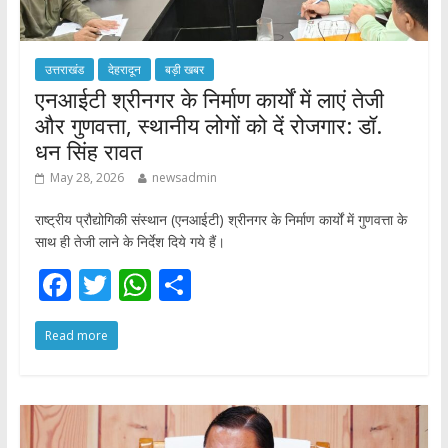
उत्तराखंड
देहरादून
बड़ी खबर
एनआईटी श्रीनगर के निर्माण कार्यों में लाएं तेजी
और गुणवत्ता, स्थानीय लोगों को दें रोजगार: डॉ.
धन सिंह रावत
May 28, 2026
newsadmin
राष्ट्रीय प्रौद्योगिकी संस्थान (एनआईटी) श्रीनगर के निर्माण कार्यों में गुणवत्ता के
साथ ही तेजी लाने के निर्देश दिये गये हैं।
F
T
W
S
ac
w
h
h
Read more
e
itt
at
ar
b
er
s
e
o
A
o
p