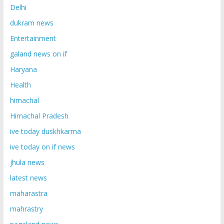
Delhi
dukram news
Entertainment
galand news on if
Haryana
Health
himachal
Himachal Pradesh
ive today duskhkarma
ive today on if news
jhula news
latest news
maharastra
mahrastry