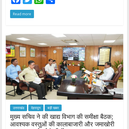
ac
w
h
h
Read more
e
itt
at
ar
b
er
s
e
o
A
o
p
k
p
उत्तराखंड
देहरादून
बड़ी खबर
मुख्य सचिव ने की खाद्य विभाग की समीक्षा बैठक;
आवश्यक वस्तुओं की कालाबाजारी और जमाखोरी