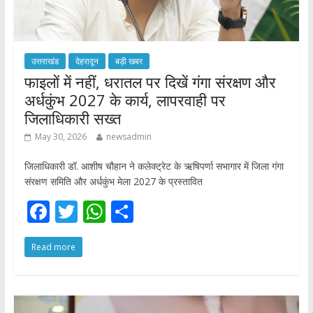
उत्तराखंड
देहरादून
बड़ी खबर
फाइलों में नहीं, धरातल पर दिखें गंगा संरक्षण और
अर्धकुंभ 2027 के कार्य, लापरवाही पर
जिलाधिकारी सख्त
May 30, 2026
newsadmin
जिलाधिकारी डॉ. आशीष चौहान ने कलेक्ट्रेट के ऋषिपर्णा सभागार में जिला गंगा
संरक्षण समिति और अर्धकुंभ मेला 2027 के प्रस्तावित
F
T
W
S
ac
w
h
h
Read more
e
itt
at
ar
b
er
s
e
o
A