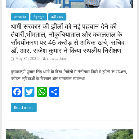
उत्तराखंड
देहरादून
बड़ी खबर
धामी सरकार की झीलों को नई पहचान देने की
तैयारी,भीमताल, नौकुचियाताल और कमलताल के
सौंदर्यीकरण पर 46 करोड़ से अधिक खर्च, सचिव
डॉ. आर. राजेश कुमार ने किया स्थलीय निरीक्षण
May 31, 2026
newsadmin
मुख्यमंत्री पुष्कर सिंह धामी के दिशा-निर्देशों में नैनीताल जिले में झीलों के संरक्षण,
पर्यटन सुविधाओं के विस्तार और यातायात व्यवस्था
F
T
W
S
ac
w
h
h
Read more
e
itt
at
ar
b
er
s
e
o
A