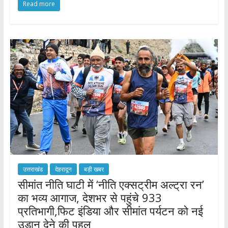
Read more
e
itt
at
ar
b
er
s
e
o
A
o
p
k
p
उत्तराखंड
देहरादून
बड़ी खबर
सीमांत नीति घाटी में ‘नीति एक्सट्रीम अल्ट्रा रन’
का भव्य आगाज, देशभर से पहुंचे 933
प्रतिभागी,फिट इंडिया और सीमांत पर्यटन को नई
उड़ान देने की पहल