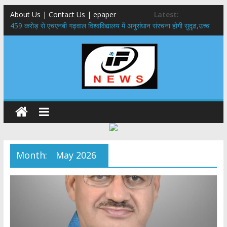
About Us | Contact Us | epaper
Latest:
459 करोड़ से एचएनबी गढ़वाल विश्वविद्यालय में अनुसंधान संरचना होगी सुदृढ,उच्च
शिक्षा मंत्री धन सिंह रावत ने नवनियुक्त केन्द्रीय शिक्षा मंत्री से की मुलाकात
राष्ट्रीय हथकरघा दिवस पर मुख्यमंत्री धामी ने उत्कृष्ट बुनकरों और हस्तशिल्प
कारीगरों को किया सम्मानित
​धामी कैबिनेट का बड़ा फैसला: पशुपालकों को 60% तक सब्सिडी, गंगा एक्सप्रेसवे का
हरिद्वार तक होगा विस्तार
​हरिद्वार से वीरभद्र (ऋषिकेश) तक निकली BJYM की भव्य कांवड़ यात्रा; तेजस्वी
सूर्या ने की देश व प्रदेशवासियों के कल्याण की कामना
24×7 अलर्ट मोड में रहें अधिकारी-मुख्य सचिव मानसून-एसईओसी से मुख्य सचिव ने
की विस्तृत समीक्षा कहा-बंद सड़कों को शीघ्र खोला जाए, लोगों को न हो दिक्कत
Month:
May 2026