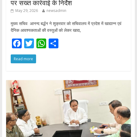
पर सख्त कार्रवाई के निर्देश
May 29, 2026
newsadmin
मुख्य सचिव आनन्द बर्द्धन ने शुक्रवार को सचिवालय में प्रदेश में खाद्यान्न एवं
दैनिक आवश्यकताओं की वस्तुओं को लेकर खाद्य,
F
T
W
S
ac
w
h
h
Read more
e
itt
at
ar
b
er
s
e
o
A
o
p
k
p