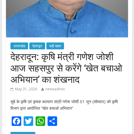
उत्तराखंड
देहरादून
बड़ी खबर
देहरादून: कृषि मंत्री गणेश जोशी
आज सहसपुर से करेंगे ‘खेत बचाओ
अभियान’ का शंखनाद
May 31, 2026
newsadmin
सुबे के कृषि एवं कृषक कल्याण मंत्री गणेश जोशी 01 जून (सोमवार) को कृषि
विभाग द्वारा आयोजित ‘‘खेत बचाओ अभियान’’
F
T
W
S
ac
w
h
h