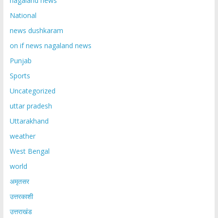
nagaland news
National
news dushkaram
on if news nagaland news
Punjab
Sports
Uncategorized
uttar pradesh
Uttarakhand
weather
West Bengal
world
अमृतसर
उत्तरकाशी
उत्तराखंड