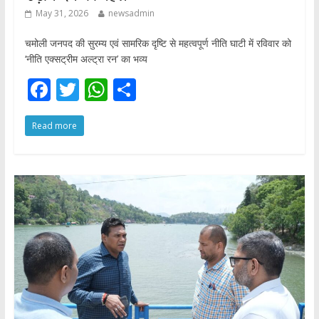
May 31, 2026
newsadmin
चमोली जनपद की सुरम्य एवं सामरिक दृष्टि से महत्वपूर्ण नीति घाटी में रविवार को
‘नीति एक्सट्रीम अल्ट्रा रन’ का भव्य
F
T
W
S
ac
w
h
h
Read more
e
itt
at
ar
b
er
s
e
o
A
o
p
k
p