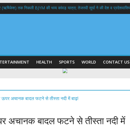
भद्र (ऋषिकेश) तक निकली BJYM की भव्य कांवड़ यात्रा; तेजस्वी सूर्या ने की देश व प्रदेशवासि
ल हादसा: PWD के EE, AE और JE निलंबित, सीएम धामी के निर्देश पर सख्त कार्रवाई
9 लाख 87 हजार17 पेंशन लाभार्थियों को कुल 146 करोड़ 32 लाख की पेंशन राशि का किया भुग
 दिवस पर मुख्यमंत्री धामी ने उत्कृष्ट बुनकरों और हस्तशिल्प कारीगरों को किया सम्मानित
 बड़ा फैसला: पशुपालकों को 60% तक सब्सिडी, गंगा एक्सप्रेसवे का हरिद्वार तक होगा विस्तार
TERTAINMENT
HEALTH
SPORTS
WORLD
CONTACT US
पर अचानक बादल फटने से तीस्ता नदी में