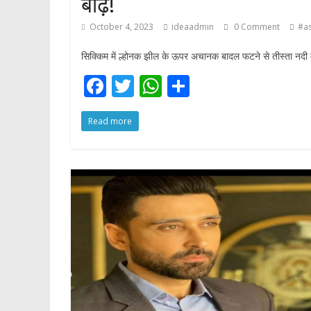
बाढ़!
p
October 4, 2023
ideaadmin
0 Comment
#a
सिक्किम में ल्होनक झील के ऊपर अचानक बादल फटने से तीस्ता नदी में
F
T
W
S
ac
w
h
h
Read more
e
itt
at
ar
b
er
s
e
o
A
o
p
k
p