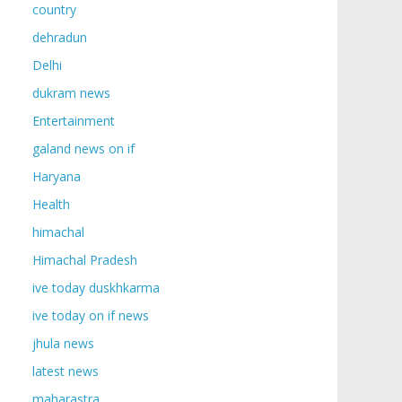
country
dehradun
Delhi
dukram news
Entertainment
galand news on if
Haryana
Health
himachal
Himachal Pradesh
ive today duskhkarma
ive today on if news
jhula news
latest news
maharastra