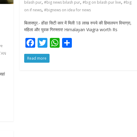
,
,
,
bilash pur
#big news bilash pur
#big on bilash pur live
#big
,
on if news
#bignews on idea for news
बिलासपुर.- होंडा सिटी कार में मिली 18 लाख रुपये की हिमालयन वियाग्रा,
महिला और युवक गिरफ्तार! Himalayan Viagra worth Rs
F
T
W
S
ve
ac
w
h
h
TAN
Read more
e
itt
at
ar
b
er
s
e
जहां
o
A
o
p
k
p