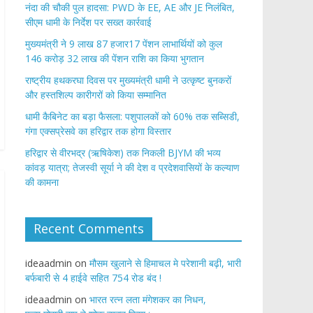
नंदा की चौकी पुल हादसा: PWD के EE, AE और JE निलंबित,
सीएम धामी के निर्देश पर सख्त कार्रवाई
मुख्यमंत्री ने 9 लाख 87 हजार17 पेंशन लाभार्थियों को कुल
146 करोड़ 32 लाख की पेंशन राशि का किया भुगतान
राष्ट्रीय हथकरघा दिवस पर मुख्यमंत्री धामी ने उत्कृष्ट बुनकरों
और हस्तशिल्प कारीगरों को किया सम्मानित
​धामी कैबिनेट का बड़ा फैसला: पशुपालकों को 60% तक सब्सिडी,
गंगा एक्सप्रेसवे का हरिद्वार तक होगा विस्तार
​हरिद्वार से वीरभद्र (ऋषिकेश) तक निकली BJYM की भव्य
कांवड़ यात्रा; तेजस्वी सूर्या ने की देश व प्रदेशवासियों के कल्याण
की कामना
Recent Comments
ideaadmin
on
मौसम खुलाने से हिमाचल मे परेशानी बढ़ी, भारी
बर्फबारी से 4 हाईवे सहित 754 रोड बंद !
ideaadmin
on
भारत रत्न लता मंगेशकर का निधन,