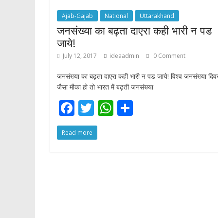
o
p
Ajab-Gajab
National
Uttarakhand
k
p
जनसंख्या का बढ़ता दाएरा कही भारी न पड
जाये!
July 12, 2017
ideaadmin
0 Comment
जनसंख्या का बढ़ता दाएरा कही भारी न पड जाये! विश्व जनसंख्या दि
जैसा मौका हो तो भारत में बढ़ती जनसंख्या
F
T
W
S
ac
w
h
h
Read more
e
itt
at
ar
b
er
s
e
o
A
o
p
k
p