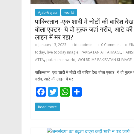
Ajab-Gajab
world
पाकिस्तान -एक शादी में नोटों की बारिश देख
बोला एक्‍टर- ये वो मुल्‍क जहां गरीब, आटे की
लाइन में मर रहा?
January 13, 2023
ideaadmin
0 Comment
#li
,
,
,
today
live tooday imag e
PAKISATAN ATTA IMAGE
PAKIS
,
,
ATTA
pakistan in world
WOLRD ME PAKISATAN KI IMAGE
पाकिस्तान -एक शादी में नोटों की बारिश देख बोला एक्‍टर- ये वो मुल्‍क 
गरीब, आटे की लाइन में मर
F
T
W
S
ac
w
h
h
Read more
e
itt
at
ar
b
er
s
e
o
A