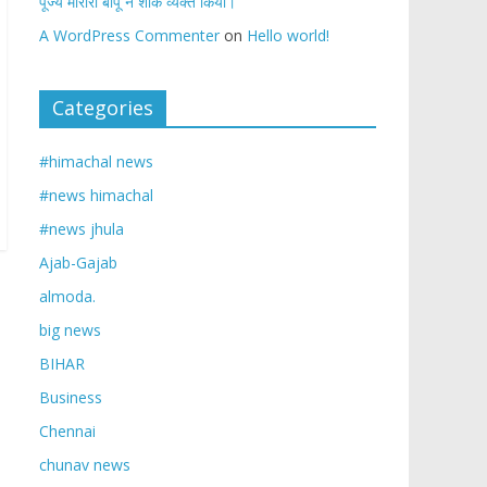
पूज्य मोरारी बापू ने शोक व्यक्त किया।
A WordPress Commenter
on
Hello world!
Categories
#himachal news
#news himachal
#news jhula
Ajab-Gajab
almoda.
big news
BIHAR
Business
Chennai
chunav news