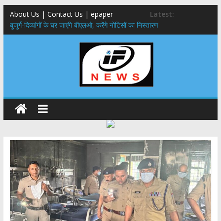
About Us | Contact Us | epaper
Latest:
बुजुर्ग-दिव्यांगों के घर जाएंगे बीएलओ, करेंगे नोटिसों का निस्तारण
24×7 अलर्ट मोड में रहें अधिकारी-मुख्य सचिव मानसून-एसईओसी से मुख्य सचिव ने
की विस्तृत समीक्षा कहा-बंद सड़कों को शीघ्र खोला जाए, लोगों को न हो दिक्कत
459 करोड़ से एचएनबी गढ़वाल विश्वविद्यालय में अनुसंधान संरचना होगी सुदृढ,उच्च
शिक्षा मंत्री धन सिंह रावत ने नवनियुक्त केन्द्रीय शिक्षा मंत्री से की मुलाकात
मुख्यमंत्री से महानिदेशक एनसीसी ने की शिष्टाचार भेंट,उत्तराखण्ड में एनसीसी के
विस्तार एवं आधुनिक आधारभूत संरचना के विकास पर हुई महत्वपूर्ण चर्चा
एमडीडीए बोर्ड बैठक, देहरादून और मसूरी के विकास के लिए 25 बड़े प्रस्तावों को मिली
हरी झंडी