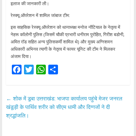
इलाज की जानकारी ली।
​रेस्क्यू ऑपरेशन में शामिल जांबाज टीम:
​इस साहसिक रेस्क्यू ऑपरेशन को थानाध्यक्ष मनोज नौटियाल के नेतृत्व में
नेहरू कॉलोनी पुलिस (जिसमें चौकी प्रभारी धनीराम पुरोहित, गिरीश बडोनी,
अमित रॉड सहित अन्य पुलिसकर्मी शामिल थे) और मुख्य अग्निशमन
अधिकारी अभिनव त्यागी के नेतृत्व में फायर यूनिट की टीम ने मिलकर
अंजाम दिया।
F
T
W
S
ac
w
h
h
e
itt
at
ar
b
er
s
e
←
शोक में डूबा उत्तराखंड: भाजपा कार्यालय पहुंचे मेजर जनरल
o
A
खंडूड़ी के पार्थिव शरीर को सीएम धामी और दिग्गजों ने दी
o
p
श्रद्धांजलि।
k
p