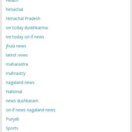
Health
himachal
Himachal Pradesh
ive today duskhkarma
ive today on if news
jhula news
latest news
maharastra
mahrastry
nagaland news
National
news dushkaram
on if news nagaland news
Punjab
Sports