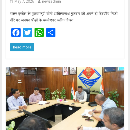
May 7, 2026
newsadmin
उत्तर प्रदेश के मुख्यमंत्री योगी आदित्यनाथ गुरुवार को अपने दो दिवसीय निजी
दौरे पर जनपद पौड़ी के यमकेश्वर ब्लॉक स्थित
F
T
W
S
ac
w
h
h
Read more
e
itt
at
ar
b
er
s
e
o
A
o
p
k
p