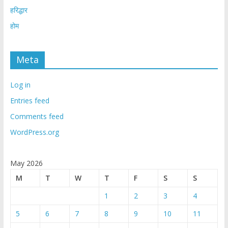
हरिद्धार
होम
Meta
Log in
Entries feed
Comments feed
WordPress.org
May 2026
M
T
W
T
F
S
S
1
2
3
4
5
6
7
8
9
10
11