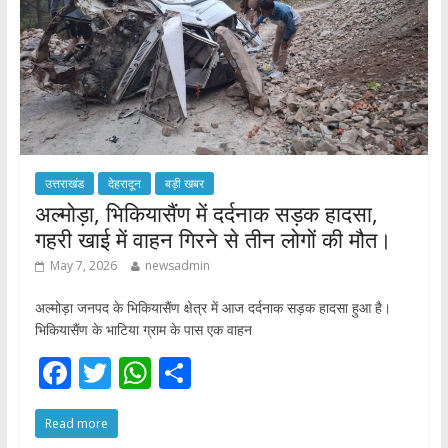
उत्तराखंड
देहरादून
बड़ी खबर
अल्मोड़ा, भिकियासैंण में दर्दनाक सड़क हादसा,
गहरी खाई में वाहन गिरने से तीन लोगों की मौत।
May 7, 2026
newsadmin
अल्मोड़ा जनपद के भिकियासैंण क्षेत्र में आज दर्दनाक सड़क हादसा हुआ है।
भिकियासैंण के भाटिया ग्राम के पास एक वाहन
F
T
W
S
ac
w
h
h
Read more
e
itt
at
ar