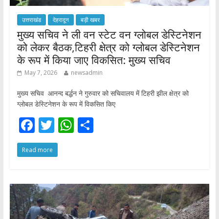
उत्तराखंड
देहरादून
बड़ी खबर
मुख्य सचिव ने ली वन स्टेट वन ग्लोबल डेस्टिनेशन
को लेकर बैठक,टिहरी क्षेत्र को ग्लोबल डेस्टिनेशन
के रूप में किया जाए विकसित: मुख्य सचिव
May 7, 2026
newsadmin
मुख्य सचिव आनन्द बर्द्धन ने गुरुवार को सचिवालय में टिहरी झील क्षेत्र को
ग्लोबल डेस्टिनेशन के रूप में विकसित किए
F
T
W
S
ac
w
h
h
Read more
e
itt
at
ar
b
er
s
e
o
A
o
p
k
p