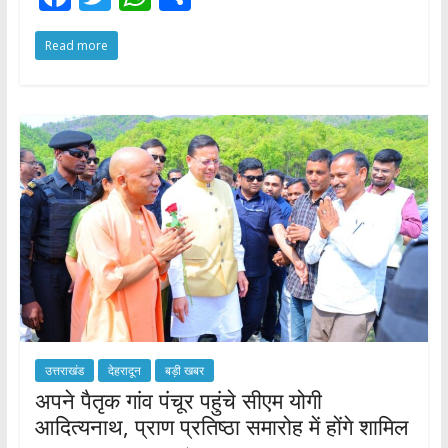
ac
w
h
h
Read more
e
itt
at
ar
b
er
s
e
o
A
o
p
k
p
उत्तराखंड
देहरादून
बड़ी खबर
अपने पैतृक गांव पंचूर पहुंचे सीएम योगी
आदित्यनाथ, प्राण प्रतिष्ठा समारोह में होंगे शामिल