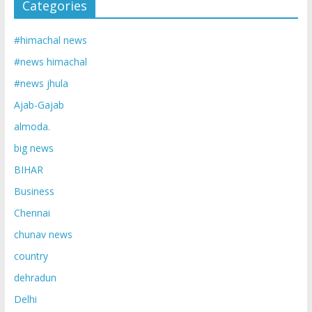
Categories
#himachal news
#news himachal
#news jhula
Ajab-Gajab
almoda.
big news
BIHAR
Business
Chennai
chunav news
country
dehradun
Delhi