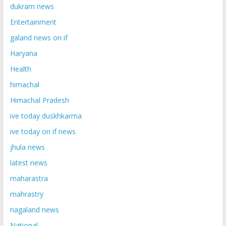
dukram news
Entertainment
galand news on if
Haryana
Health
himachal
Himachal Pradesh
ive today duskhkarma
ive today on if news
jhula news
latest news
maharastra
mahrastry
nagaland news
National