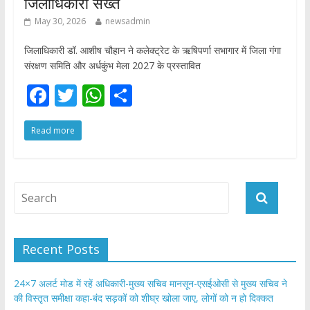
जिलाधिकारी सख्त
May 30, 2026
newsadmin
जिलाधिकारी डॉ. आशीष चौहान ने कलेक्ट्रेट के ऋषिपर्णा सभागार में जिला गंगा
संरक्षण समिति और अर्धकुंभ मेला 2027 के प्रस्तावित
F
T
W
S
ac
w
h
h
Read more
e
itt
at
ar
b
er
s
e
o
A
o
p
k
p
Recent Posts
24×7 अलर्ट मोड में रहें अधिकारी-मुख्य सचिव मानसून-एसईओसी से मुख्य सचिव ने
की विस्तृत समीक्षा कहा-बंद सड़कों को शीघ्र खोला जाए, लोगों को न हो दिक्कत