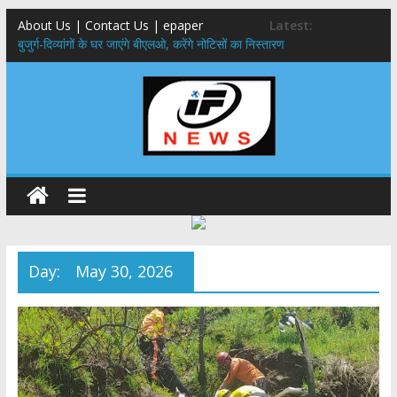
About Us | Contact Us | epaper
Latest:
बुजुर्ग-दिव्यांगों के घर जाएंगे बीएलओ, करेंगे नोटिसों का निस्तारण
24×7 अलर्ट मोड में रहें अधिकारी-मुख्य सचिव मानसून-एसईओसी से मुख्य सचिव ने
की विस्तृत समीक्षा कहा-बंद सड़कों को शीघ्र खोला जाए, लोगों को न हो दिक्कत
459 करोड़ से एचएनबी गढ़वाल विश्वविद्यालय में अनुसंधान संरचना होगी सुदृढ,उच्च
शिक्षा मंत्री धन सिंह रावत ने नवनियुक्त केन्द्रीय शिक्षा मंत्री से की मुलाकात
मुख्यमंत्री से महानिदेशक एनसीसी ने की शिष्टाचार भेंट,उत्तराखण्ड में एनसीसी के
विस्तार एवं आधुनिक आधारभूत संरचना के विकास पर हुई महत्वपूर्ण चर्चा
एमडीडीए बोर्ड बैठक, देहरादून और मसूरी के विकास के लिए 25 बड़े प्रस्तावों को मिली
हरी झंडी
Day:
May 30, 2026