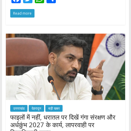
ac
w
h
h
Read more
e
itt
at
ar
b
er
s
e
o
A
o
p
k
p
उत्तराखंड
देहरादून
बड़ी खबर
फाइलों में नहीं, धरातल पर दिखें गंगा संरक्षण और
अर्धकुंभ 2027 के कार्य, लापरवाही पर