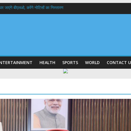
 के घर जाएंगे बीएलओ, करेंगे नोटिसों का निस्तारण
में रहें अधिकारी-मुख्य सचिव मानसून-एसईओसी से मुख्य सचिव ने की विस्तृत समीक्षा कहा-बंद
बी गढ़वाल विश्वविद्यालय में अनुसंधान संरचना होगी सुदृढ,उच्च शिक्षा मंत्री धन सिंह रावत ने न
हानिदेशक एनसीसी ने की शिष्टाचार भेंट,उत्तराखण्ड में एनसीसी के विस्तार एवं आधुनिक आधारभूत 
ठक, देहरादून और मसूरी के विकास के लिए 25 बड़े प्रस्तावों को मिली हरी झंडी
NTERTAINMENT
HEALTH
SPORTS
WORLD
CONTACT U