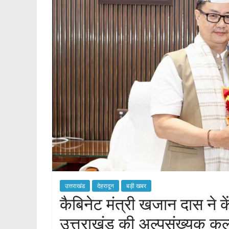
p
उत्तराखंड
देहरादून
बड़ी खबर
कैबिनेट मंत्री खजान दास ने के
उत्तराखंड की अल्पसंख्यक कल्