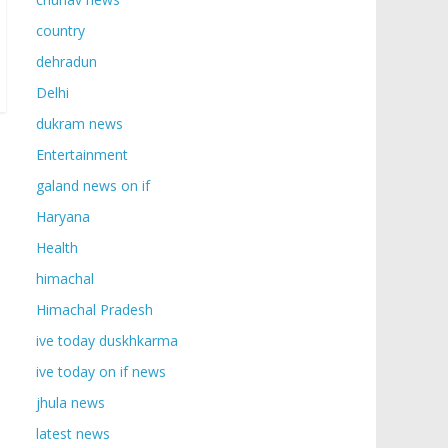
country
dehradun
Delhi
dukram news
Entertainment
galand news on if
Haryana
Health
himachal
Himachal Pradesh
ive today duskhkarma
ive today on if news
jhula news
latest news