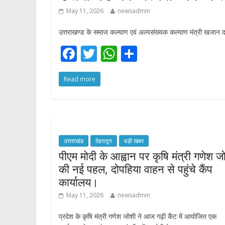
May 11, 2026
newsadmin
उत्तराखण्ड के समाज कल्याण एवं अल्पसंख्यक कल्याण मंत्री खजान दास 
F
T
W
S
ac
w
h
h
Read more
e
itt
at
ar
b
er
s
e
o
A
o
p
उत्तराखंड
देहरादून
बड़ी खबर
k
p
पीएम मोदी के आह्वान पर कृषि मंत्री गणेश ज
की नई पहल, दोपहिया वाहन से पहुंचे कैंप
कार्यालय।
May 11, 2026
newsadmin
प्रदेश के कृषि मंत्री गणेश जोशी ने आज गढ़ी कैंट में आयोजित एक