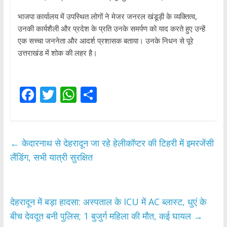
भाजपा कार्यालय में उपस्थित लोगों ने मेजर जनरल खंडूड़ी के व्यक्तित्व,
उनकी कार्यशैली और प्रदेश के प्रति उनके समर्पण को याद करते हुए उन्हें
एक सच्चा जननेता और आदर्श प्रशासक बताया। उनके निधन से पूरे
उत्तराखंड में शोक की लहर है।
F
T
W
S
ac
w
h
h
e
itt
at
ar
b
er
s
e
←
केदारनाथ से देहरादून जा रहे हेलीकॉप्टर की टिहरी में इमरजेंसी
o
A
लैंडिंग, सभी यात्री सुरक्षित
o
p
k
p
देहरादून में बड़ा हादसा: अस्पताल के ICU में AC ब्लास्ट, धुएं के
बीच देवदूत बनी पुलिस; 1 बुजुर्ग महिला की मौत, कई घायल
→