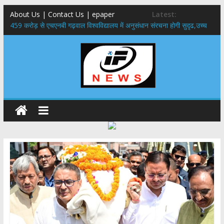
About Us | Contact Us | epaper
Latest:
459 करोड़ से एचएनबी गढ़वाल विश्वविद्यालय में अनुसंधान संरचना होगी सुदृढ,उच्च
शिक्षा मंत्री धन सिंह रावत ने नवनियुक्त केन्द्रीय शिक्षा मंत्री से की मुलाकात
राष्ट्रीय हथकरघा दिवस पर मुख्यमंत्री धामी ने उत्कृष्ट बुनकरों और हस्तशिल्प
कारीगरों को किया सम्मानित
​धामी कैबिनेट का बड़ा फैसला: पशुपालकों को 60% तक सब्सिडी, गंगा एक्सप्रेसवे का
हरिद्वार तक होगा विस्तार
​हरिद्वार से वीरभद्र (ऋषिकेश) तक निकली BJYM की भव्य कांवड़ यात्रा; तेजस्वी
सूर्या ने की देश व प्रदेशवासियों के कल्याण की कामना
24×7 अलर्ट मोड में रहें अधिकारी-मुख्य सचिव मानसून-एसईओसी से मुख्य सचिव ने
की विस्तृत समीक्षा कहा-बंद सड़कों को शीघ्र खोला जाए, लोगों को न हो दिक्कत