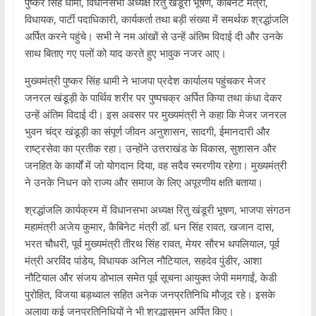
पुष्कर सिंह धामी, विधानसभा अध्यक्ष रितु खंडूरी भूषण, कैबिनेट मंत्री,
विधायक, पार्टी पदाधिकारी, कार्यकर्ता तथा बड़ी संख्या में समर्थक श्रद्धांजलि
अर्पित करने पहुंचे। सभी ने नम आंखों से उन्हें अंतिम विदाई दी और उनके
साथ बिताए गए पलों को याद करते हुए भावुक नजर आए।
मुख्यमंत्री पुष्कर सिंह धामी ने भाजपा प्रदेश कार्यालय पहुंचकर मेजर
जनरल खंडूड़ी के पार्थिव शरीर पर पुष्पचक्र अर्पित किया तथा कंधा देकर
उन्हें अंतिम विदाई दी। इस अवसर पर मुख्यमंत्री ने कहा कि मेजर जनरल
भुवन चंद्र खंडूड़ी का संपूर्ण जीवन अनुशासन, सादगी, ईमानदारी और
राष्ट्रसेवा का प्रतीक रहा। उन्होंने उत्तराखंड के विकास, सुशासन और
जनहित के कार्यों में जो योगदान दिया, वह सदैव स्मरणीय रहेगा। मुख्यमंत्री
ने उनके निधन को राज्य और समाज के लिए अपूरणीय क्षति बताया।
श्रद्धांजलि कार्यक्रम में विधानसभा अध्यक्ष रितु खंडूरी भूषण, भाजपा संगठन
महामंत्री अजेय कुमार, कैबिनेट मंत्री डॉ. धन सिंह रावत, खजान दास,
भरत चौधरी, पूर्व मुख्यमंत्री तीरथ सिंह रावत, मेयर सौरभ थपलियाल, पूर्व
मंत्री अरविंद पांडेय, विधायक अनिल नौटियाल, सहदेव पुंडीर, आशा
नौटियाल और संजय डोभाल समेत पूर्व सूचना आयुक्त जेपी ममगाईं, केडी
पुरोहित, विजया बड़थ्वाल सहित अनेक जनप्रतिनिधि मौजूद रहे। इसके
अलावा कई जनप्रतिनिधियों ने भी श्रद्धासुमन अर्पित किए।