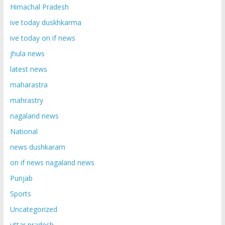
Himachal Pradesh
ive today duskhkarma
ive today on if news
jhula news
latest news
maharastra
mahrastry
nagaland news
National
news dushkaram
on if news nagaland news
Punjab
Sports
Uncategorized
uttar pradesh