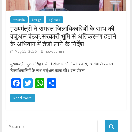
उत्तराखंड
देहरादून
बड़ी खबर
मुख्यमंत्री ने समस्त जिलाधिकारियों के साथ की
वर्चुअल बैठक,सरकारी भूमि से अतिक्रमण हटाने
के अभियान में तेजी लाने के निर्देश
May 25, 2026
newsadmin
मुख्यमंत्री पुष्कर सिंह धामी ने सोमवार को निजी आवास, खटीमा से समस्त
जिलाधिकारियों के साथ वर्चुअल बैठक की। इस दौरान
F
T
W
S
ac
w
h
h
Read more
e
itt
at
ar
b
er
s
e
o
A
o
p