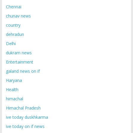
Chennai
chunav news
country
dehradun
Delhi
dukram news
Entertainment
galand news on if
Haryana
Health
himachal
Himachal Pradesh
ive today duskhkarma
ive today on if news