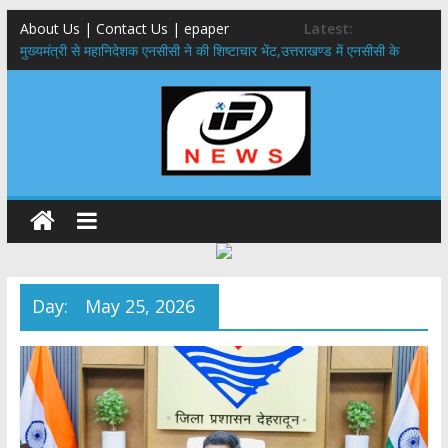
About Us | Contact Us | epaper
Latest:
मुख्यमंत्री से महानिदेशक एनसीसी ने की शिष्टाचार भेंट,उत्तराखण्ड में एनसीसी के
विस्तार एवं आधुनिक आधारभूत संरचना के विकास पर हुई महत्वपूर्ण चर्चा
​धामी कैबिनेट का बड़ा फैसला: पशुपालकों को 60% तक सब्सिडी, गंगा एक्सप्रेसवे का
हरिद्वार तक होगा विस्तार
​हरिद्वार से वीरभद्र (ऋषिकेश) तक निकली BJYM की भव्य कांवड़ यात्रा; तेजस्वी
सूर्या ने की देश व प्रदेशवासियों के कल्याण की कामना
24×7 अलर्ट मोड में रहें अधिकारी-मुख्य सचिव मानसून-एसईओसी से मुख्य सचिव ने
की विस्तृत समीक्षा कहा-बंद सड़कों को शीघ्र खोला जाए, लोगों को न हो दिक्कत
459 करोड़ से एचएनबी गढ़वाल विश्वविद्यालय में अनुसंधान संरचना होगी सुदृढ,उच्च
शिक्षा मंत्री धन सिंह रावत ने नवनियुक्त केन्द्रीय शिक्षा मंत्री से की मुलाकात
Day:
May 25, 2026