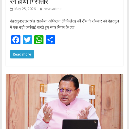
रंगे हाथों गिरफ्तार
May 25, 2026
newsadmin
देहरादून:उत्तराखंड सतर्कता अधिष्ठान (विजिलेंस) की टीम ने सोमवार को देहरादून
में एक बड़ी कार्रवाई करते हुए नगर निगम के एक
F
T
W
S
ac
w
h
h
Read more
e
itt
at
ar
b
er
s
e
o
A
o
p
k
p