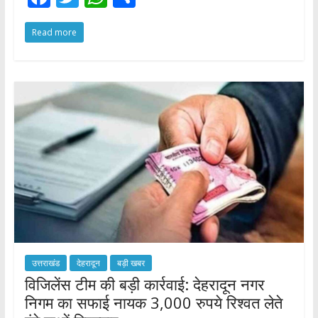
ac
w
h
h
Read more
e
itt
at
ar
b
er
s
e
o
A
o
p
k
p
उत्तराखंड
देहरादून
बड़ी खबर
विजिलेंस टीम की बड़ी कार्रवाई: देहरादून नगर
निगम का सफाई नायक 3,000 रुपये रिश्वत लेते