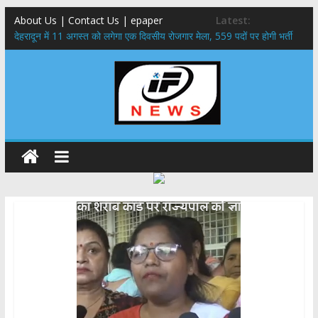
About Us | Contact Us | epaper
Latest:
​देहरादून में 11 अगस्त को लगेगा एक दिवसीय रोजगार मेला, 559 पदों पर होगी भर्ती
459 करोड़ से एचएनबी गढ़वाल विश्वविद्यालय में अनुसंधान संरचना होगी सुदृढ,उच्च
शिक्षा मंत्री धन सिंह रावत ने नवनियुक्त केन्द्रीय शिक्षा मंत्री से की मुलाकात
मुख्यमंत्री से महानिदेशक एनसीसी ने की शिष्टाचार भेंट,उत्तराखण्ड में एनसीसी के
विस्तार एवं आधुनिक आधारभूत संरचना के विकास पर हुई महत्वपूर्ण चर्चा
एमडीडीए बोर्ड बैठक, देहरादून और मसूरी के विकास के लिए 25 बड़े प्रस्तावों को मिली
हरी झंडी
बुजुर्ग-दिव्यांगों के घर जाएंगे बीएलओ, करेंगे नोटिसों का निस्तारण