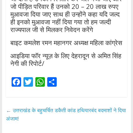
जो पीड़ित परिवार हैं उनको 20 – 20 लाख रुपए
मुआवजा दिया जाए साथ ही उन्होंने कहा यदि जल्द
ही इनको मुआवजा नहीं दिया गया तो हम जल्दी
राज्यपाल जी से मिलकर निवेदन करेंगे
बाइट कमलेश रमन महानगर अध्यक्ष महिला कांग्रेस
आइडिया फॉर न्यूज़ के लिए देहरादून से अमित सिंह
नेगी की रिपोर्ट/
F
T
W
S
ac
w
h
h
e
itt
at
ar
b
er
s
e
←
उत्तराखंड के बहुचर्चित डकैती कांड हथियारबंद बदमाशों ने दिया
o
A
अंजाम!
o
p