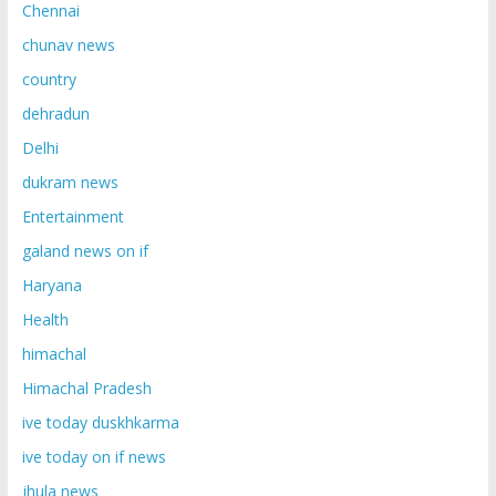
Chennai
chunav news
country
dehradun
Delhi
dukram news
Entertainment
galand news on if
Haryana
Health
himachal
Himachal Pradesh
ive today duskhkarma
ive today on if news
jhula news