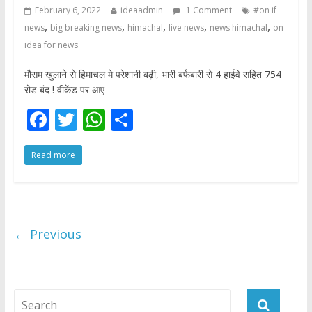
February 6, 2022
ideaadmin
1 Comment
#on if
,
,
,
,
,
news
big breaking news
himachal
live news
news himachal
on
idea for news
मौसम खुलाने से हिमाचल मे परेशानी बढ़ी, भारी बर्फबारी से 4 हाईवे सहित 754
रोड बंद ! वीकेंड पर आए
F
T
W
S
ac
w
h
h
Read more
e
itt
at
ar
b
er
s
e
o
A
o
p
← Previous
k
p