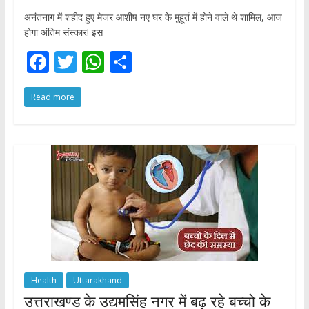
अनंतनाग में शहीद हुए मेजर आशीष नए घर के मुहूर्त में होने वाले थे शामिल, आज
होगा अंतिम संस्कार! इस
F
T
W
S
ac
w
h
h
Read more
e
itt
at
ar
b
er
s
e
o
A
o
p
k
p
Health
Uttarakhand
उत्तराखण्ड के उद्यमसिंह नगर में बढ़ रहे बच्चो के