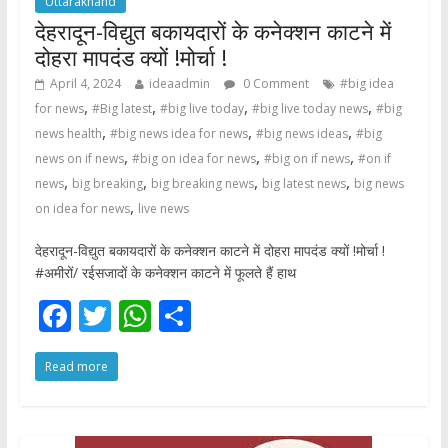
Uttarakhand
देहरादून-विद्युत बकायदारों के कनेक्शन काटने में
दोहरा मापदंड क्यों !मोर्चा !
April 4, 2024
ideaadmin
0 Comment
#big idea
,
,
,
,
for news
#Big latest
#big live today
#big live today news
#big
,
,
,
news health
#big news idea for news
#big news ideas
#big
,
,
,
news on if news
#big on idea for news
#big on if news
#on if
,
,
,
,
news
big breaking
big breaking news
big latest news
big news
,
on idea for news
live news
देहरादून-विद्युत बकायदारों के कनेक्शन काटने में दोहरा मापदंड क्यों !मोर्चा !
#अमीरों/ रईसजादों के कनेक्शन काटने में फूलते हैं हाथ
F
T
W
S
ac
w
h
h
Read more
e
itt
at
ar
b
er
s
e
o
A