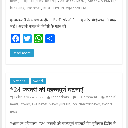
,
,
,
,
news
arop congress ke arop
AROP ON MODI
AROP ON PM
big
,
,
breaking
live news
MODI LIVE IN RAJAY SABHA
प्रधानमंत्री के भाषण के दौरान विपक्षी सांसदों ने लगाए नारे- ‘मोदी-अडानी भाई-
भाई ! अडानी मामले में जेपीसी के गठन की
F
T
W
S
ac
w
h
h
Read more
e
itt
at
ar
b
er
s
e
o
A
o
p
National
world
*24 फरवरी की महत्त्वपूर्ण घटनाएँ
k
p
February 24, 2022
ideaadmin
0 Comment
#on if
,
,
,
,
,
news
If was
live news
News yukrain
on idea for news
World
ness
*आज का इतिहास* *24 फरवरी की महत्त्वपूर्ण घटनाएँ पोप जूलियस द्वितीय ने