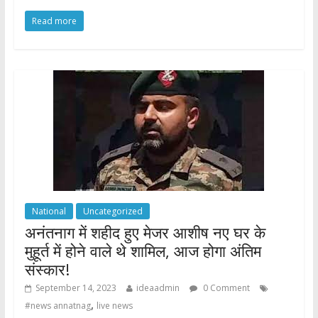
ac
w
h
h
Read more
e
itt
at
ar
b
er
s
e
o
A
o
p
k
p
National
Uncategorized
अनंतनाग में शहीद हुए मेजर आशीष नए घर के
मुहूर्त में होने वाले थे शामिल, आज होगा अंतिम
संस्कार!
September 14, 2023
ideaadmin
0 Comment
,
#news annatnag
live news