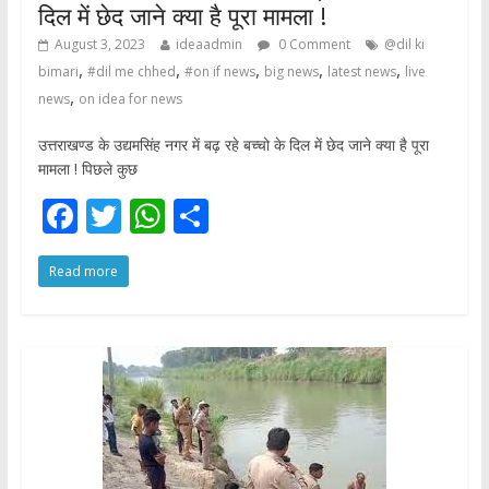
दिल में छेद जाने क्या है पूरा मामला !
August 3, 2023
ideaadmin
0 Comment
@dil ki
,
,
,
,
,
bimari
#dil me chhed
#on if news
big news
latest news
live
,
news
on idea for news
उत्तराखण्ड के उद्यमसिंह नगर में बढ़ रहे बच्चो के दिल में छेद जाने क्या है पूरा
मामला ! पिछले कुछ
F
T
W
S
ac
w
h
h
Read more
e
itt
at
ar
b
er
s
e
o
A
o
p
k
p