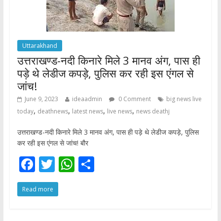
Uttarakhand
उत्तराखण्ड-नदी किनारे मिले 3 मानव अंग, पास ही
पड़े थे लेडीज कपड़े, पुलिस कर रही इस एंगल से
जांच!
June 9, 2023
ideaadmin
0 Comment
big news live
,
,
,
,
today
deathnews
latest news
live news
news deathj
उत्तराखण्ड-नदी किनारे मिले 3 मानव अंग, पास ही पड़े थे लेडीज कपड़े, पुलिस
कर रही इस एंगल से जांच! बौर
F
T
W
S
ac
w
h
h
Read more
e
itt
at
ar
b
er
s
e