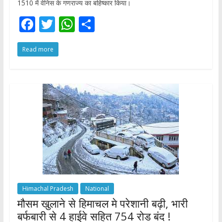
1510 में वेनिस के गणराज्य का बहिष्कार किया।
F
T
W
S
ac
w
h
h
Read more
e
itt
at
ar
b
er
s
e
o
A
o
p
k
p
Himachal Pradesh
National
मौसम खुलाने से हिमाचल मे परेशानी बढ़ी, भारी
बर्फबारी से 4 हाईवे सहित 754 रोड बंद !