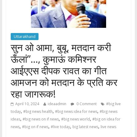
Uttarakhand
सुन ओ आमा, बुबू, मतदान करी
ऊँलां”…, कुमाऊं कमिश्नर
आईएएस दीपक रावत का गीत
आमजन को मतदान के प्रति कर
रहा जागरूक!
April 10, 2024
ideaadmin
0 Comment
#big live
,
,
,
today
#big news health
#big news idea for news
#big news
,
,
,
ideas
#big news on if news
#big news world
#big on idea for
,
,
,
,
news
#big on if news
#live today
big latest news
live news