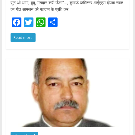
सुन ओ आमा, बुबू, मतदान करी ऊँलां”…, कुमाऊं कमिश्नर आईएएस दीपक रावत
का गीत आमजन को मतदान के प्रति कर
F
T
W
S
ac
w
h
h
Read more
e
itt
at
ar
b
er
s
e
o
A
o
p
k
p