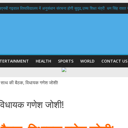
बी गढ़वाल विश्वविद्यालय में अनुसंधान संरचना होगी सुदृढ,उच्च शिक्षा मंत्री धन सिंह रावत ने न
 दिवस पर मुख्यमंत्री धामी ने उत्कृष्ट बुनकरों और हस्तशिल्प कारीगरों को किया सम्मानित
 बड़ा फैसला: पशुपालकों को 60% तक सब्सिडी, गंगा एक्सप्रेसवे का हरिद्वार तक होगा विस्तार
भद्र (ऋषिकेश) तक निकली BJYM की भव्य कांवड़ यात्रा; तेजस्वी सूर्या ने की देश व प्रदेशवासि
में रहें अधिकारी-मुख्य सचिव मानसून-एसईओसी से मुख्य सचिव ने की विस्तृत समीक्षा कहा-बंद
TERTAINMENT
HEALTH
SPORTS
WORLD
CONTACT US
, विधायक गणेश जोशी!