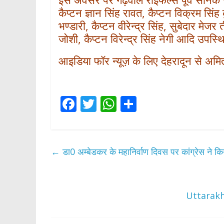
कैप्टन ज्ञान सिंह रावत, कैप्टन विक्रम सिंह
भण्डारी, कैप्टन वीरेन्द्र सिंह, सुबेदार मे
जोशी, कैप्टन विरेन्द्र सिंह नेगी आदि उपस्
आइडिया फॉर न्यूज़ के लिए देहरादून से अमित
F
T
W
S
ac
w
h
h
e
itt
at
ar
b
er
s
e
←
डा0 अम्बेडकर के महानिर्वाण दिवस पर कांग्रेस ने किये
o
A
o
p
k
p
Uttarakh