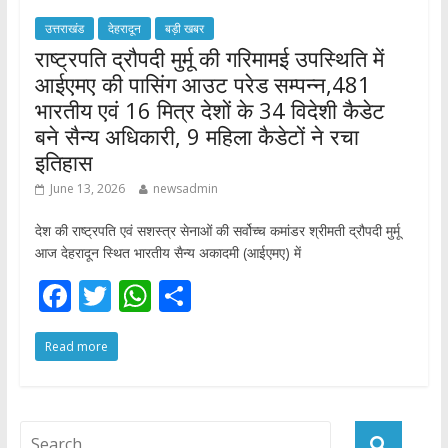
उत्तराखंड
देहरादून
बड़ी खबर
राष्ट्रपति द्रौपदी मुर्मू की गरिमामई उपस्थिति में
आईएमए की पासिंग आउट परेड सम्पन्न,481
भारतीय एवं 16 मित्र देशों के 34 विदेशी कैडेट
बने सैन्य अधिकारी, 9 महिला कैडेटों ने रचा
इतिहास
June 13, 2026
newsadmin
देश की राष्ट्रपति एवं सशस्त्र सेनाओं की सर्वोच्च कमांडर श्रीमती द्रौपदी मुर्मू
आज देहरादून स्थित भारतीय सैन्य अकादमी (आईएमए) में
F
T
W
S
ac
w
h
h
Read more
e
itt
at
ar
b
er
s
e
o
A