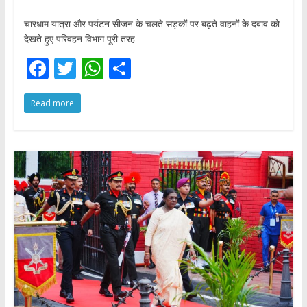
चारधाम यात्रा और पर्यटन सीजन के चलते सड़कों पर बढ़ते वाहनों के दबाव को
देखते हुए परिवहन विभाग पूरी तरह
F
T
W
S
ac
w
h
h
Read more
e
itt
at
ar
b
er
s
e
o
A
o
p
k
p