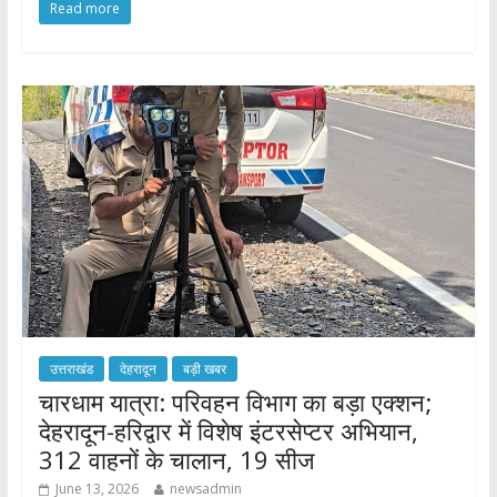
Read more
e
itt
at
ar
b
er
s
e
o
A
o
p
k
p
उत्तराखंड
देहरादून
बड़ी खबर
चारधाम यात्रा: परिवहन विभाग का बड़ा एक्शन;
देहरादून-हरिद्वार में विशेष इंटरसेप्टर अभियान,
312 वाहनों के चालान, 19 सीज
June 13, 2026
newsadmin