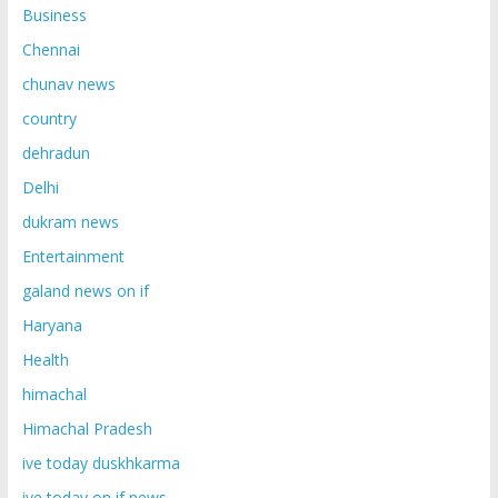
Business
Chennai
chunav news
country
dehradun
Delhi
dukram news
Entertainment
galand news on if
Haryana
Health
himachal
Himachal Pradesh
ive today duskhkarma
ive today on if news