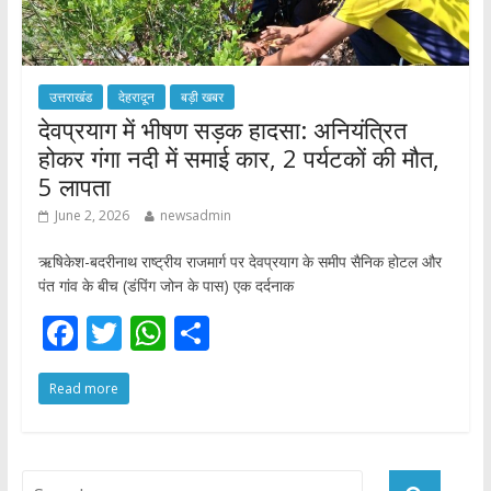
उत्तराखंड
देहरादून
बड़ी खबर
देवप्रयाग में भीषण सड़क हादसा: अनियंत्रित
होकर गंगा नदी में समाई कार, 2 पर्यटकों की मौत,
5 लापता
June 2, 2026
newsadmin
ऋषिकेश-बदरीनाथ राष्ट्रीय राजमार्ग पर देवप्रयाग के समीप सैनिक होटल और
पंत गांव के बीच (डंपिंग जोन के पास) एक दर्दनाक
F
T
W
S
ac
w
h
h
Read more
e
itt
at
ar
b
er
s
e
o
A