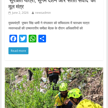
‘सुरक्षित यात्रा, सुगम दर्शन और सतत संवाद’ का
मूल मंत्र
June 2, 2026
newsadmin
मुख्यमंत्री पुष्कर सिंह धामी ने मंगलवार को सचिवालय में चारधाम यात्रा
व्यवस्थाओं की उच्चस्तरीय समीक्षा बैठक के दौरान अधिकारियों को
F
T
W
S
ac
w
h
h
Read more
e
itt
at
ar
b
er
s
e
o
A
o
p
k
p