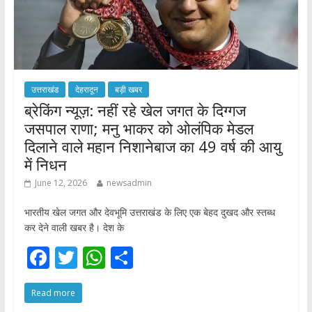
उत्तराखंड
देहरादून
बड़ी खबर
ब्रेकिंग न्यूज़: नहीं रहे खेल जगत के दिग्गज
जसपाल राणा; मनु भाकर को ओलंपिक मेडल
दिलाने वाले महान निशानेबाज का 49 वर्ष की आयु
में निधन
June 12, 2026
newsadmin
भारतीय खेल जगत और देवभूमि उत्तराखंड के लिए एक बेहद दुखद और स्तब्ध
कर देने वाली खबर है। देश के
F
T
W
S
ac
w
h
h
Read more
e
itt
at
ar