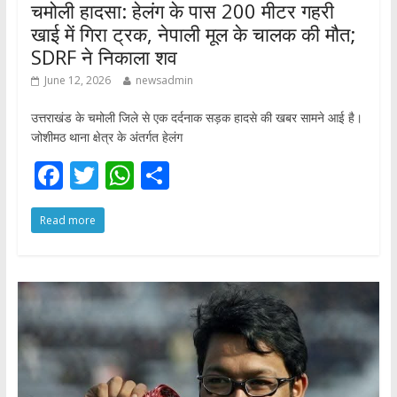
चमोली हादसा: हेलंग के पास 200 मीटर गहरी
खाई में गिरा ट्रक, नेपाली मूल के चालक की मौत;
SDRF ने निकाला शव
June 12, 2026
newsadmin
उत्तराखंड के चमोली जिले से एक दर्दनाक सड़क हादसे की खबर सामने आई है।
जोशीमठ थाना क्षेत्र के अंतर्गत हेलंग
F
T
W
S
ac
w
h
h
Read more
e
itt
at
ar
b
er
s
e
o
A
o
p
k
p