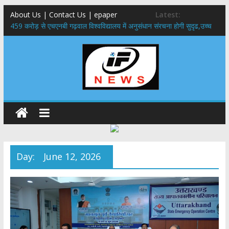
About Us | Contact Us | epaper
Latest:
459 करोड़ से एचएनबी गढ़वाल विश्वविद्यालय में अनुसंधान संरचना होगी सुदृढ,उच्च
शिक्षा मंत्री धन सिंह रावत ने नवनियुक्त केन्द्रीय शिक्षा मंत्री से की मुलाकात
राष्ट्रीय हथकरघा दिवस पर मुख्यमंत्री धामी ने उत्कृष्ट बुनकरों और हस्तशिल्प
कारीगरों को किया सम्मानित
​धामी कैबिनेट का बड़ा फैसला: पशुपालकों को 60% तक सब्सिडी, गंगा एक्सप्रेसवे का
हरिद्वार तक होगा विस्तार
​हरिद्वार से वीरभद्र (ऋषिकेश) तक निकली BJYM की भव्य कांवड़ यात्रा; तेजस्वी
सूर्या ने की देश व प्रदेशवासियों के कल्याण की कामना
24×7 अलर्ट मोड में रहें अधिकारी-मुख्य सचिव मानसून-एसईओसी से मुख्य सचिव ने
की विस्तृत समीक्षा कहा-बंद सड़कों को शीघ्र खोला जाए, लोगों को न हो दिक्कत
Day:
June 12, 2026