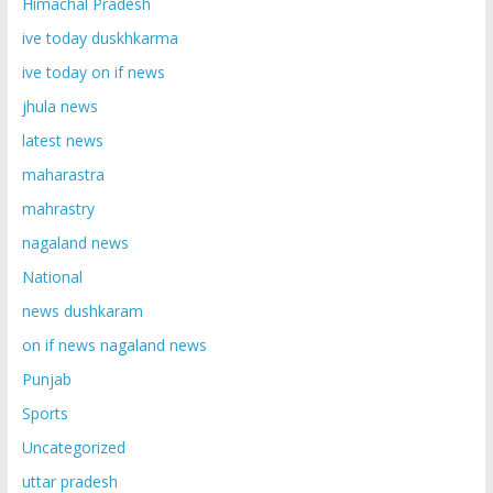
Himachal Pradesh
ive today duskhkarma
ive today on if news
jhula news
latest news
maharastra
mahrastry
nagaland news
National
news dushkaram
on if news nagaland news
Punjab
Sports
Uncategorized
uttar pradesh