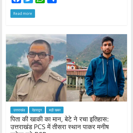
ac
w
h
h
Read more
e
itt
at
ar
b
er
s
e
o
A
o
p
k
p
उत्तराखंड
देहरादून
बड़ी खबर
पिता की खाकी का मान, बेटे ने रचा इतिहास:
उत्तराखंड PCS में तीसरा स्थान पाकर मनीष