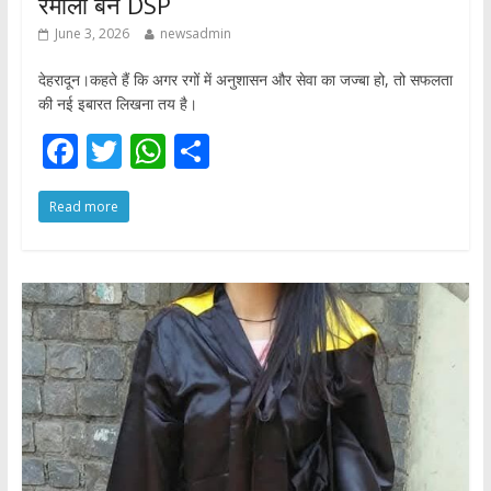
रमोला बने DSP
June 3, 2026
newsadmin
देहरादून।कहते हैं कि अगर रगों में अनुशासन और सेवा का जज्बा हो, तो सफलता
की नई इबारत लिखना तय है।
F
T
W
S
ac
w
h
h
Read more
e
itt
at
ar
b
er
s
e
o
A
o
p
k
p