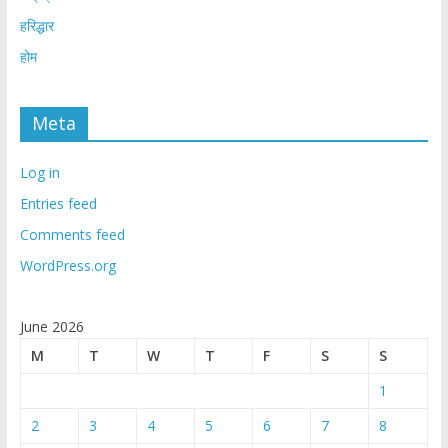
हरिद्धार
होम
Meta
Log in
Entries feed
Comments feed
WordPress.org
June 2026
M
T
W
T
F
S
S
1
2
3
4
5
6
7
8