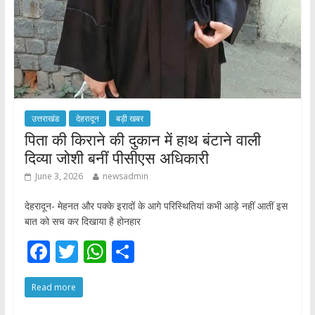
उत्तराखंड
देहरादून
बड़ी खबर
​पिता की किराने की दुकान में हाथ बंटाने वाली
दिव्या जोशी बनीं पीसीएस अधिकारी
June 3, 2026
newsadmin
देहरादून- मेहनत और पक्के इरादों के आगे परिस्थितियां कभी आड़े नहीं आतीं इस
बात को सच कर दिखाया है होनहार
F
T
W
S
ac
w
h
h
Read more
e
itt
at
ar