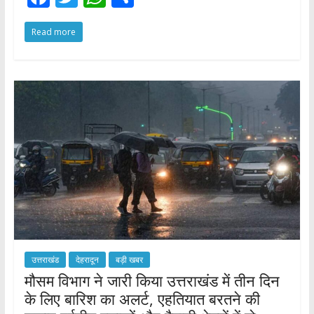
ac
w
h
h
Read more
e
itt
at
ar
b
er
s
e
o
A
o
p
k
p
उत्तराखंड
देहरादून
बड़ी खबर
मौसम विभाग ने जारी किया उत्तराखंड में तीन दिन
के लिए बारिश का अलर्ट, एहतियात बरतने की