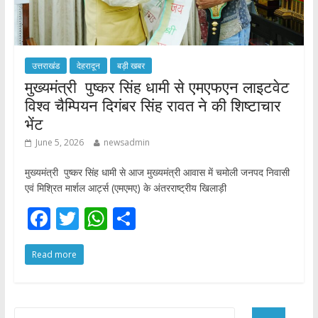
उत्तराखंड
देहरादून
बड़ी खबर
मुख्यमंत्री पुष्कर सिंह धामी से एमएफएन लाइटवेट
विश्व चैम्पियन दिगंबर सिंह रावत ने की शिष्टाचार
भेंट
June 5, 2026
newsadmin
मुख्यमंत्री पुष्कर सिंह धामी से आज मुख्यमंत्री आवास में चमोली जनपद निवासी
एवं मिश्रित मार्शल आर्ट्स (एमएमए) के अंतरराष्ट्रीय खिलाड़ी
F
T
W
S
ac
w
h
h
Read more
e
itt
at
ar
b
er
s
e
o
A