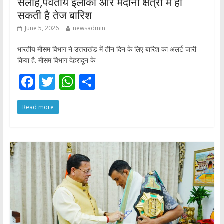
सलाह,पर्वतीय इलाकों और मैदानी क्षेत्रों में हो
सकती है तेज बारिश
June 5, 2026
newsadmin
भारतीय मौसम विभाग ने उत्तराखंड में तीन दिन के लिए बारिश का अलर्ट जारी
किया है. मौसम विभाग देहरादून के
F
T
W
S
ac
w
h
h
Read more
e
itt
at
ar
b
er
s
e
o
A
o
p
k
p