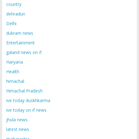
country
dehradun
Delhi
dukram news
Entertainment
galand news on if
Haryana
Health
himachal
Himachal Pradesh
ive today duskhkarma
ive today on if news
jhula news
latest news
maharastra