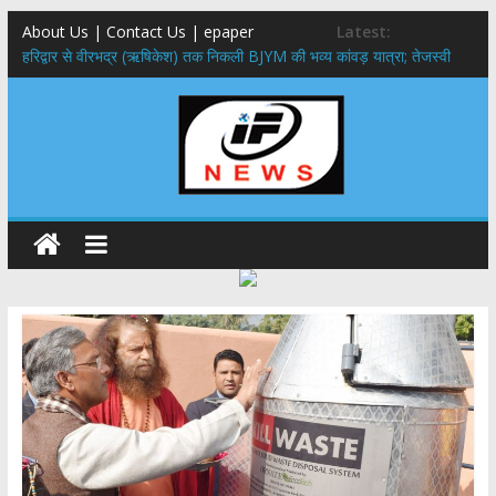
About Us | Contact Us | epaper
Latest:
​हरिद्वार से वीरभद्र (ऋषिकेश) तक निकली BJYM की भव्य कांवड़ यात्रा; तेजस्वी
सूर्या ने की देश व प्रदेशवासियों के कल्याण की कामना
नंदा की चौकी पुल हादसा: PWD के EE, AE और JE निलंबित, सीएम धामी के निर्देश
पर सख्त कार्रवाई
मुख्यमंत्री ने 9 लाख 87 हजार17 पेंशन लाभार्थियों को कुल 146 करोड़ 32 लाख
की पेंशन राशि का किया भुगतान
राष्ट्रीय हथकरघा दिवस पर मुख्यमंत्री धामी ने उत्कृष्ट बुनकरों और हस्तशिल्प
कारीगरों को किया सम्मानित
​धामी कैबिनेट का बड़ा फैसला: पशुपालकों को 60% तक सब्सिडी, गंगा एक्सप्रेसवे का
हरिद्वार तक होगा विस्तार