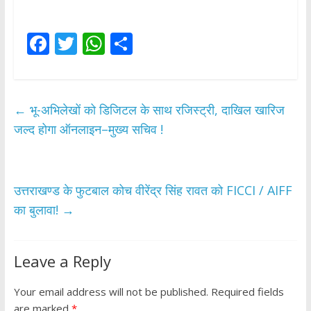
F
T
W
S
ac
w
h
h
e
itt
at
ar
b
er
s
e
←
भू-अभिलेखों को डिजिटल के साथ रजिस्ट्री, दाखिल खारिज
o
A
जल्द होगा ऑनलाइन–मुख्य सचिव !
o
p
k
p
उत्तराखण्ड के फुटबाल कोच वीरेंद्र सिंह रावत को FICCI / AIFF
का बुलावा!
→
Leave a Reply
Your email address will not be published.
Required fields
are marked
*