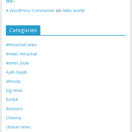
किया।
A WordPress Commenter
on
Hello world!
Categories
#himachal news
#news himachal
#news jhula
Ajab-Gajab
almoda.
big news
BIHAR
Business
Chennai
chunav news