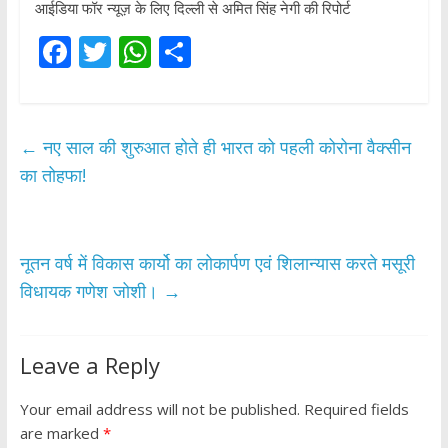
आईडिया फॉर न्यूज़ के लिए दिल्ली से अमित सिंह नेगी की रिपोर्ट
F
T
W
S
ac
w
h
h
e
itt
at
ar
b
er
s
e
←
नए साल की शुरुआत होते ही भारत को पहली कोरोना वैक्सीन
o
A
का तोहफा!
o
p
k
p
नूतन वर्ष में विकास कार्यो का लोकार्पण एवं शिलान्यास करते मसूरी
विधायक गणेश जोशी।
→
Leave a Reply
Your email address will not be published.
Required fields
are marked
*