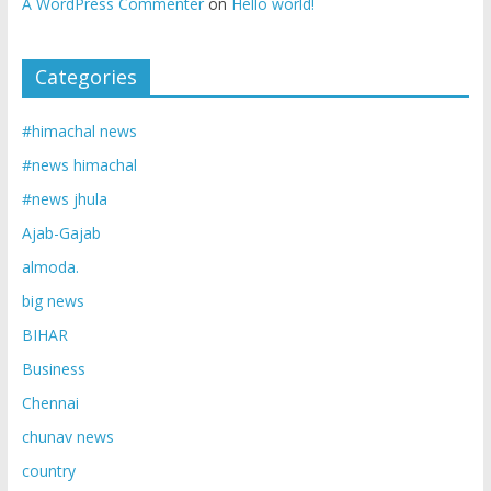
A WordPress Commenter
on
Hello world!
Categories
#himachal news
#news himachal
#news jhula
Ajab-Gajab
almoda.
big news
BIHAR
Business
Chennai
chunav news
country