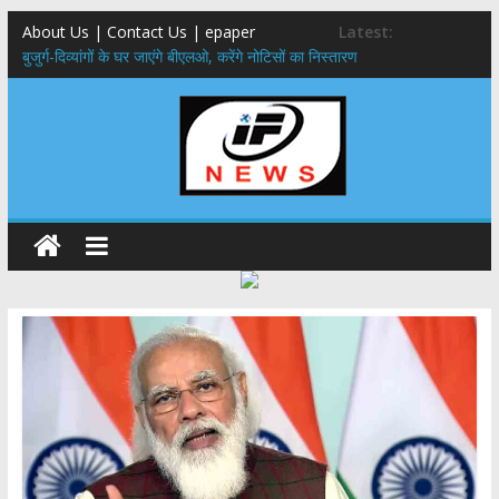
About Us | Contact Us | epaper
Latest:
बुजुर्ग-दिव्यांगों के घर जाएंगे बीएलओ, करेंगे नोटिसों का निस्तारण
24×7 अलर्ट मोड में रहें अधिकारी-मुख्य सचिव मानसून-एसईओसी से मुख्य सचिव ने
की विस्तृत समीक्षा कहा-बंद सड़कों को शीघ्र खोला जाए, लोगों को न हो दिक्कत
459 करोड़ से एचएनबी गढ़वाल विश्वविद्यालय में अनुसंधान संरचना होगी सुदृढ,उच्च
शिक्षा मंत्री धन सिंह रावत ने नवनियुक्त केन्द्रीय शिक्षा मंत्री से की मुलाकात
मुख्यमंत्री से महानिदेशक एनसीसी ने की शिष्टाचार भेंट,उत्तराखण्ड में एनसीसी के
विस्तार एवं आधुनिक आधारभूत संरचना के विकास पर हुई महत्वपूर्ण चर्चा
एमडीडीए बोर्ड बैठक, देहरादून और मसूरी के विकास के लिए 25 बड़े प्रस्तावों को मिली
हरी झंडी