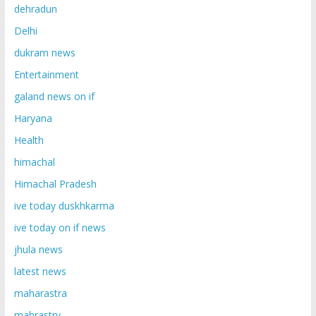
dehradun
Delhi
dukram news
Entertainment
galand news on if
Haryana
Health
himachal
Himachal Pradesh
ive today duskhkarma
ive today on if news
jhula news
latest news
maharastra
mahrastry