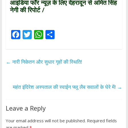
आइडिया फॉर न्यूज़ के लिए देहरादून से अमित सिंह
नेगी की रिपोर्ट /
F
T
W
S
ac
w
h
h
e
itt
at
ar
b
er
s
e
←
नारी निकेतन और सुधार गृहों की स्थिति!
o
A
o
p
k
p
महंत इंदिरेश अस्पताल की स्वाईन फ्लू लैब सवालों के घेरे में!
→
Leave a Reply
Your email address will not be published.
Required fields
are marked
*