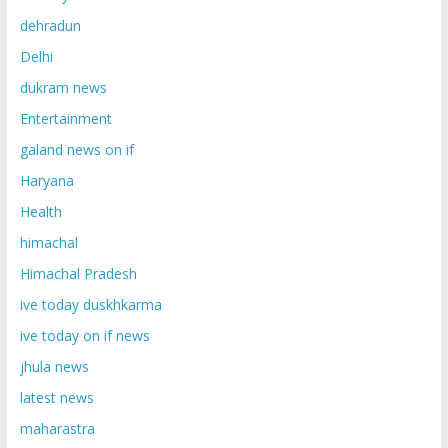
dehradun
Delhi
dukram news
Entertainment
galand news on if
Haryana
Health
himachal
Himachal Pradesh
ive today duskhkarma
ive today on if news
jhula news
latest news
maharastra