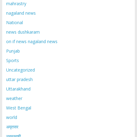
mahrastry
nagaland news
National
news dushkaram
on if news nagaland news
Punjab
Sports
Uncategorized
uttar pradesh
Uttarakhand
weather
West Bengal
world
अमृतसर
उत्तरकाशी