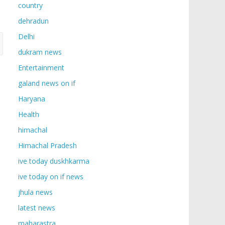
country
dehradun
Delhi
dukram news
Entertainment
galand news on if
Haryana
Health
himachal
Himachal Pradesh
ive today duskhkarma
ive today on if news
jhula news
latest news
maharastra