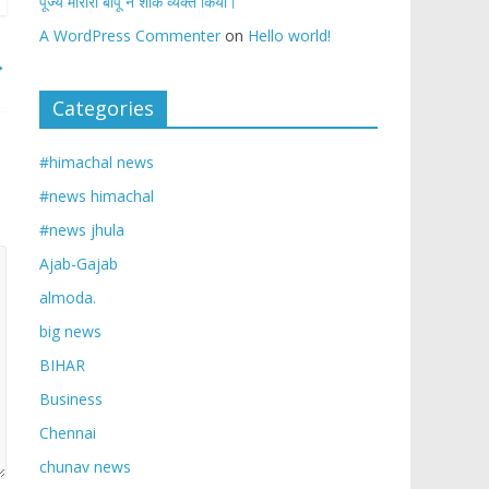
पूज्य मोरारी बापू ने शोक व्यक्त किया।
A WordPress Commenter
on
Hello world!
→
Categories
#himachal news
#news himachal
#news jhula
Ajab-Gajab
almoda.
big news
BIHAR
Business
Chennai
chunav news