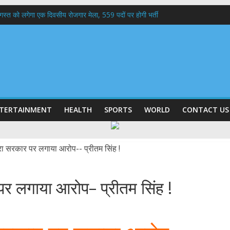
 अगस्त को लगेगा एक दिवसीय रोजगार मेला, 559 पदों पर होगी भर्ती
बी गढ़वाल विश्वविद्यालय में अनुसंधान संरचना होगी सुदृढ,उच्च शिक्षा मंत्री धन सिंह रावत ने न
हानिदेशक एनसीसी ने की शिष्टाचार भेंट,उत्तराखण्ड में एनसीसी के विस्तार एवं आधुनिक आधारभूत 
ठक, देहरादून और मसूरी के विकास के लिए 25 बड़े प्रस्तावों को मिली हरी झंडी
 के घर जाएंगे बीएलओ, करेंगे नोटिसों का निस्तारण
TERTAINMENT
HEALTH
SPORTS
WORLD
CONTACT US
 पर लगाया आरोप– प्रीतम सिंह !