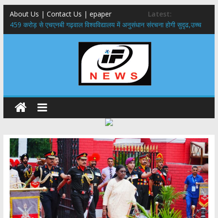
About Us | Contact Us | epaper
Latest:
459 करोड़ से एचएनबी गढ़वाल विश्वविद्यालय में अनुसंधान संरचना होगी सुदृढ,उच्च
शिक्षा मंत्री धन सिंह रावत ने नवनियुक्त केन्द्रीय शिक्षा मंत्री से की मुलाकात
राष्ट्रीय हथकरघा दिवस पर मुख्यमंत्री धामी ने उत्कृष्ट बुनकरों और हस्तशिल्प
कारीगरों को किया सम्मानित
​धामी कैबिनेट का बड़ा फैसला: पशुपालकों को 60% तक सब्सिडी, गंगा एक्सप्रेसवे का
हरिद्वार तक होगा विस्तार
​हरिद्वार से वीरभद्र (ऋषिकेश) तक निकली BJYM की भव्य कांवड़ यात्रा; तेजस्वी
सूर्या ने की देश व प्रदेशवासियों के कल्याण की कामना
24×7 अलर्ट मोड में रहें अधिकारी-मुख्य सचिव मानसून-एसईओसी से मुख्य सचिव ने
की विस्तृत समीक्षा कहा-बंद सड़कों को शीघ्र खोला जाए, लोगों को न हो दिक्कत