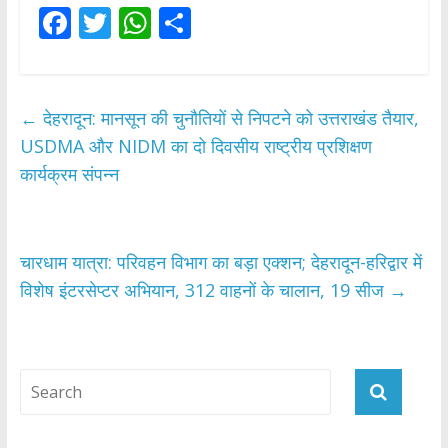
F
T
W
S
ac
w
h
h
e
itt
at
ar
b
er
s
e
←
देहरादून: मानसून की चुनौतियों से निपटने को उत्तराखंड तैयार,
o
A
USDMA और NIDM का दो दिवसीय राष्ट्रीय प्रशिक्षण
o
p
कार्यक्रम संपन्न
k
p
चारधाम यात्रा: परिवहन विभाग का बड़ा एक्शन; देहरादून-हरिद्वार में
विशेष इंटरसेप्टर अभियान, 312 वाहनों के चालान, 19 सीज
→