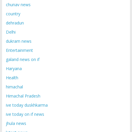
chunav news
country
dehradun
Delhi
dukram news
Entertainment
galand news on if
Haryana
Health
himachal
Himachal Pradesh
ive today duskhkarma
ive today on if news
jhula news