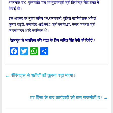
राज्यपाल डा0. कृष्णकांत पाल एवं मुख्यमंत्री श्री त्रिवेन्द्र सिंह रावत ने
विदाई दी।
इस अवसर पर मुख्य सचिव एस.रामास्वामी, पुलिस महानिदेशक अनिल
कुमार रतूड़ी, कमान्डेंट आई.एम.ए. श्री एस.के.झा, मेजर जनरल श्री
जे.एस.यादव आदि उपस्थित थे।
देहरादून से आइडिया फॉर न्यूज़ के लिए अमित सिंह नेगी की रिपोर्ट /
F
T
W
S
ac
w
h
h
e
itt
at
ar
b
er
s
e
←
पीरियड्स से शहीदों की तुलना पड़ा मंहगा !
o
A
o
p
k
p
हर हिंसा के बाद कार्यवाही की बात राजनीती है !
→