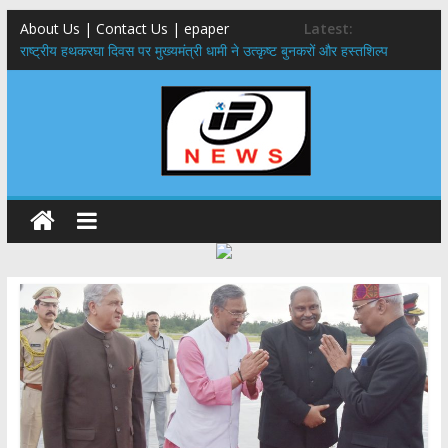
About Us | Contact Us | epaper
Latest:
राष्ट्रीय हथकरघा दिवस पर मुख्यमंत्री धामी ने उत्कृष्ट बुनकरों और हस्तशिल्प
कारीगरों को किया सम्मानित
मुख्यमंत्री ने उत्तराखण्ड क्षत्रिय कल्याण समिति की वेबसाइट एवं क्षत्रिय जागरण
स्मारिका का किया विमोचन
मुख्यमंत्री ने हर घर तिरंगा यात्रा कार्यक्रम में किया प्रतिभाग,मुख्यमंत्री ने
प्रदेशवासियों से स्वतंत्रता दिवस पर अपने घरों में तिरंगा फहराने का किया आवाह्न
नंदा की चौकी पुल हादसा: PWD के EE, AE और JE निलंबित, सीएम धामी के निर्देश
पर सख्त कार्रवाई
मुख्यमंत्री ने 9 लाख 87 हजार17 पेंशन लाभार्थियों को कुल 146 करोड़ 32 लाख
की पेंशन राशि का किया भुगतान