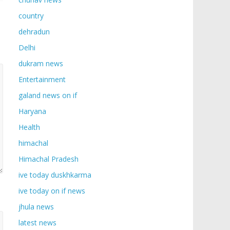
country
dehradun
Delhi
dukram news
Entertainment
galand news on if
Haryana
Health
himachal
Himachal Pradesh
ive today duskhkarma
ive today on if news
jhula news
latest news