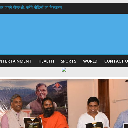
 के घर जाएंगे बीएलओ, करेंगे नोटिसों का निस्तारण
में रहें अधिकारी-मुख्य सचिव मानसून-एसईओसी से मुख्य सचिव ने की विस्तृत समीक्षा कहा-बंद
बी गढ़वाल विश्वविद्यालय में अनुसंधान संरचना होगी सुदृढ,उच्च शिक्षा मंत्री धन सिंह रावत ने न
हानिदेशक एनसीसी ने की शिष्टाचार भेंट,उत्तराखण्ड में एनसीसी के विस्तार एवं आधुनिक आधारभूत 
ठक, देहरादून और मसूरी के विकास के लिए 25 बड़े प्रस्तावों को मिली हरी झंडी
NTERTAINMENT
HEALTH
SPORTS
WORLD
CONTACT U