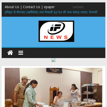
About Us | Contact Us | epaper
Latest:
​हरिद्वार से वीरभद्र (ऋषिकेश) तक निकली BJYM की भव्य कांवड़ यात्रा; तेजस्वी
सूर्या ने की देश व प्रदेशवासियों के कल्याण की कामना
नंदा की चौकी पुल हादसा: PWD के EE, AE और JE निलंबित, सीएम धामी के निर्देश
पर सख्त कार्रवाई
मुख्यमंत्री ने 9 लाख 87 हजार17 पेंशन लाभार्थियों को कुल 146 करोड़ 32 लाख
की पेंशन राशि का किया भुगतान
राष्ट्रीय हथकरघा दिवस पर मुख्यमंत्री धामी ने उत्कृष्ट बुनकरों और हस्तशिल्प
कारीगरों को किया सम्मानित
​धामी कैबिनेट का बड़ा फैसला: पशुपालकों को 60% तक सब्सिडी, गंगा एक्सप्रेसवे का
हरिद्वार तक होगा विस्तार