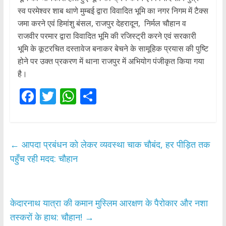
स्व परमेश्वर शाब थाणे मुम्बई द्वारा विवादित भूमि का नगर निगम में टैक्स
जमा करने एवं हिमांशु बंसल, राजपुर देहरादून, निर्मल चौहान व
राजवीर परमार द्वारा विवादित भूमि की रजिस्ट्री करने एवं सरकारी
भूमि के कूटरचित दस्तावेज बनाकर बेचने के सामूहिक प्रयास की पुष्टि
होने पर उक्त प्रकरण में थाना राजपुर में अभियोग पंजीकृत किया गया
है।
F
T
W
S
ac
w
h
h
e
itt
at
ar
b
er
s
e
←
आपदा प्रबंधन को लेकर व्यवस्था चाक चौबंद, हर पीड़ित तक
o
A
पहुँच रही मदद: चौहान
o
p
k
p
केदारनाथ यात्रा की कमान मुस्लिम आरक्षण के पैरोकार और नशा
तस्करों के हाथ: चौहान!
→