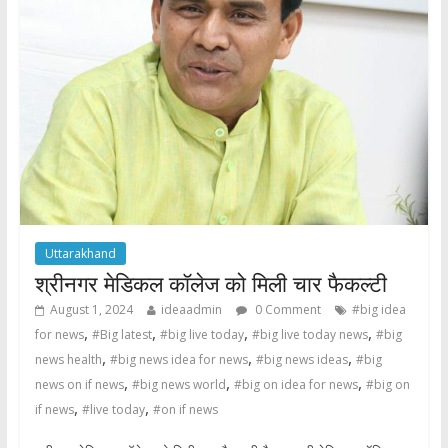
o
A
o
p
k
p
Uttarakhand
श्रीनगर मेडिकल कॉलेज को मिली चार फैकल्टी
August 1, 2024
ideaadmin
0 Comment
#big idea
,
,
,
,
for news
#Big latest
#big live today
#big live today news
#big
,
,
,
news health
#big news idea for news
#big news ideas
#big
,
,
,
news on if news
#big news world
#big on idea for news
#big on
,
,
if news
#live today
#on if news