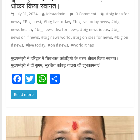
धोकर किया स्वागत।
July 31, 2024
ideaadmin
0 Comment
#big idea for
,
,
,
,
news
#Big latest
#big live today
#big live today news
#big
,
,
,
news health
#big news idea for news
#big news ideas
#big
,
,
,
news on if news
#big news world
#big on idea for news
#big on
,
,
,
if news
#live today
#on if news
#world itihas
मुख्यमंत्री ने हरिद्वार में शिवभक्त कांवड़ियों के चरण धोकर किया स्वागत।
मुख्यमंत्री ने दीं सुगम, सुरक्षित कांवड़ यात्रा की शुभकामनाएं
F
T
W
S
ac
w
h
h
Read more
e
itt
at
ar
b
er
s
e
o
A
o
p
k
p