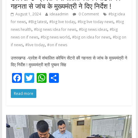
गहनता से जांच के मुख्यमंत्री ने दिए निर्देश !
August 1, 2024
ideaadmin
0 Comment
#big idea
,
,
,
,
for news
#Big latest
#big live today
#big live today news
#big
,
,
,
news health
#big news idea for news
#big news ideas
#big
,
,
,
news on if news
#big news world
#big on idea for news
#big on
,
,
if news
#live today
#on if news
उत्तरखण्ड -प्रदेश में संचालित कोचिंग सेंटरो की गहनता से जांच के मुख्यमंत्री ने
दिए निर्देश ! मुख्यमंत्री श्री पुष्कर सिंह
F
T
W
S
ac
w
h
h
Read more
e
itt
at
ar
b
er
s
e
o
A
o
p
k
p