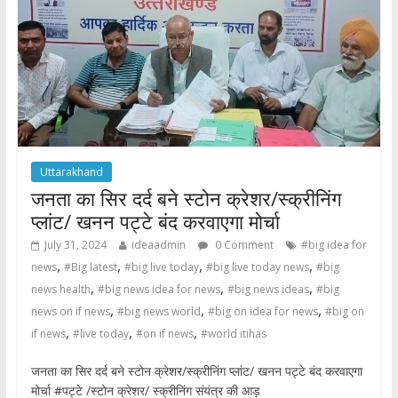
k
p
Uttarakhand
जनता का सिर दर्द बने स्टोन क्रेशर/स्क्रीनिंग
प्लांट/ खनन पट्टे बंद करवाएगा मोर्चा
July 31, 2024
ideaadmin
0 Comment
#big idea for
,
,
,
,
news
#Big latest
#big live today
#big live today news
#big
,
,
,
news health
#big news idea for news
#big news ideas
#big
,
,
,
news on if news
#big news world
#big on idea for news
#big on
,
,
,
if news
#live today
#on if news
#world itihas
जनता का सिर दर्द बने स्टोन क्रेशर/स्क्रीनिंग प्लांट/ खनन पट्टे बंद करवाएगा
मोर्चा #पट्टे /स्टोन क्रेशर/ स्क्रीनिंग संयंत्र की आड़