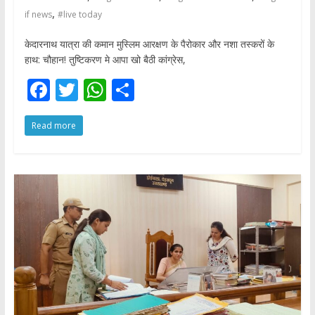
,
if news
#live today
केदारनाथ यात्रा की कमान मुस्लिम आरक्षण के पैरोकार और नशा तस्करों के
हाथ: चौहान! तुष्टिकरण मे आपा खो बैठी कांग्रेस,
F
T
W
S
ac
w
h
h
Read more
e
itt
at
ar
b
er
s
e
o
A
o
p
k
p