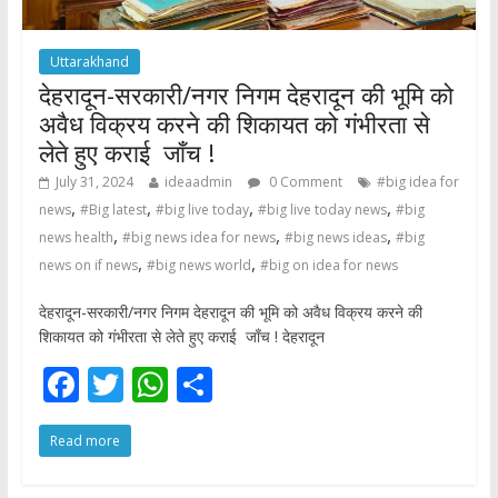
Uttarakhand
देहरादून-सरकारी/नगर निगम देहरादून की भूमि को
अवैध विक्रय करने की शिकायत को गंभीरता से
लेते हुए कराई जाँच !
July 31, 2024
ideaadmin
0 Comment
#big idea for
,
,
,
,
news
#Big latest
#big live today
#big live today news
#big
,
,
,
news health
#big news idea for news
#big news ideas
#big
,
,
news on if news
#big news world
#big on idea for news
देहरादून-सरकारी/नगर निगम देहरादून की भूमि को अवैध विक्रय करने की
शिकायत को गंभीरता से लेते हुए कराई जाँच ! देहरादून
F
T
W
S
ac
w
h
h
Read more
e
itt
at
ar
b
er
s
e