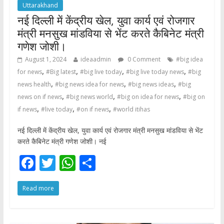
Uttarakhand
नई दिल्ली में केंद्रीय खेल, युवा कार्य एवं रोजगार
मंत्री मनसुख मांडविया से भेंट करते कैबिनेट मंत्री
गणेश जोशी।
August 1, 2024
ideaadmin
0 Comment
#big idea
,
,
,
,
for news
#Big latest
#big live today
#big live today news
#big
,
,
,
news health
#big news idea for news
#big news ideas
#big
,
,
,
news on if news
#big news world
#big on idea for news
#big on
,
,
,
if news
#live today
#on if news
#world itihas
नई दिल्ली में केंद्रीय खेल, युवा कार्य एवं रोजगार मंत्री मनसुख मांडविया से भेंट
करते कैबिनेट मंत्री गणेश जोशी। नई
F
T
W
S
ac
w
h
h
Read more
e
itt
at
ar
b
er
s
e