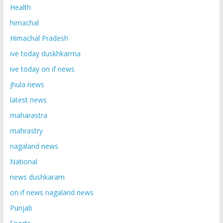
Health
himachal
Himachal Pradesh
ive today duskhkarma
ive today on if news
jhula news
latest news
maharastra
mahrastry
nagaland news
National
news dushkaram
on if news nagaland news
Punjab