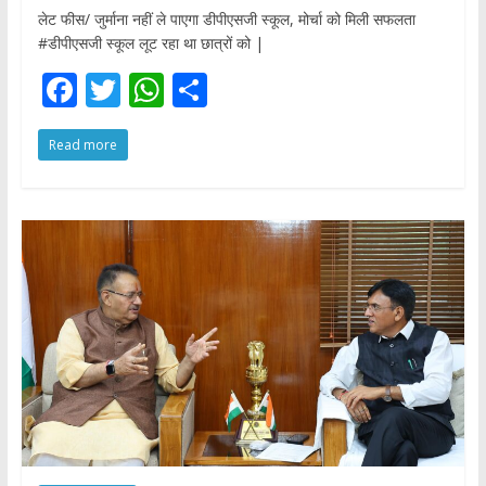
लेट फीस/ जुर्माना नहीं ले पाएगा डीपीएसजी स्कूल, मोर्चा को मिली सफलता
#डीपीएसजी स्कूल लूट रहा था छात्रों को |
F
T
W
S
ac
w
h
h
Read more
e
itt
at
ar
b
er
s
e
o
A
o
p
k
p