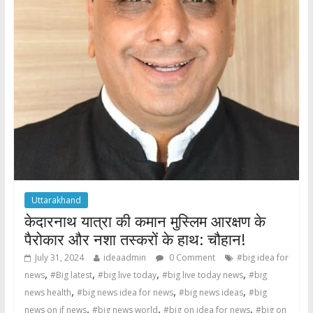
Uttarakhand
केदारनाथ यात्रा की कमान मुस्लिम आरक्षण के
पैरोकार और नशा तस्करों के हाथ: चौहान!
July 31, 2024
ideaadmin
0 Comment
#big idea for
,
,
,
,
news
#Big latest
#big live today
#big live today news
#big
,
,
,
news health
#big news idea for news
#big news ideas
#big
,
,
,
news on if news
#big news world
#big on idea for news
#big on