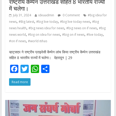
राष्ट्रीय कैम्‍पेन उत्तराखंड सहित 8 भारतीय राज्यों
में चलेगा।
July 31, 2024
ideaadmin
0 Comment
#big idea for
,
,
,
,
news
#Big latest
#big live today
#big live today news
#big
,
,
,
news health
#big news idea for news
#big news on if news
#big
,
,
,
,
news world
#big on idea for news
#big on if news
#live today
,
#on if news
#world itihas
व्हाट्सएप ने राष्ट्रीय प्राइवेसी कैम्‍पेन लांच किया राष्ट्रीय कैम्‍पेन उत्तराखंड
सहित 8 भारतीय राज्यों में चलेगा। देहरादून | 29
F
T
W
S
ac
w
h
h
Read more
e
itt
at
ar
b
er
s
e
o
A
o
p