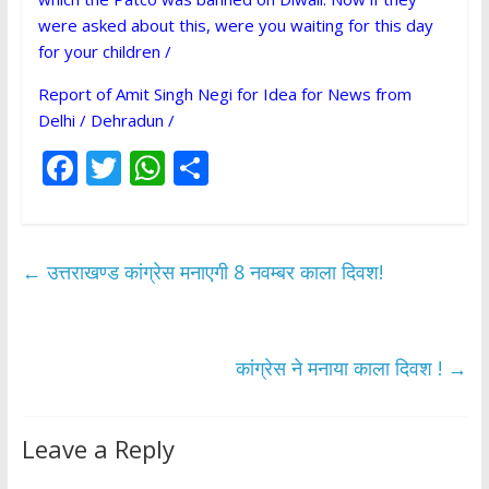
were asked about this, were you waiting for this day
for your children /
Report of Amit Singh Negi for Idea for News from
Delhi / Dehradun /
F
T
W
S
ac
w
h
h
e
itt
at
ar
b
er
s
e
←
उत्तराखण्ड कांग्रेस मनाएगी 8 नवम्बर काला दिवश!
o
A
o
p
k
p
कांग्रेस ने मनाया काला दिवश !
→
Leave a Reply