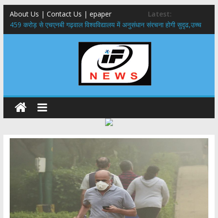
About Us | Contact Us | epaper
Latest:
459 करोड़ से एचएनबी गढ़वाल विश्वविद्यालय में अनुसंधान संरचना होगी सुदृढ,उच्च
शिक्षा मंत्री धन सिंह रावत ने नवनियुक्त केन्द्रीय शिक्षा मंत्री से की मुलाकात
राष्ट्रीय हथकरघा दिवस पर मुख्यमंत्री धामी ने उत्कृष्ट बुनकरों और हस्तशिल्प
कारीगरों को किया सम्मानित
​धामी कैबिनेट का बड़ा फैसला: पशुपालकों को 60% तक सब्सिडी, गंगा एक्सप्रेसवे का
हरिद्वार तक होगा विस्तार
​हरिद्वार से वीरभद्र (ऋषिकेश) तक निकली BJYM की भव्य कांवड़ यात्रा; तेजस्वी
सूर्या ने की देश व प्रदेशवासियों के कल्याण की कामना
24×7 अलर्ट मोड में रहें अधिकारी-मुख्य सचिव मानसून-एसईओसी से मुख्य सचिव ने
की विस्तृत समीक्षा कहा-बंद सड़कों को शीघ्र खोला जाए, लोगों को न हो दिक्कत