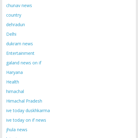
chunav news
country
dehradun
Delhi
dukram news
Entertainment
galand news on if
Haryana
Health
himachal
Himachal Pradesh
ive today duskhkarma
ive today on if news
jhula news