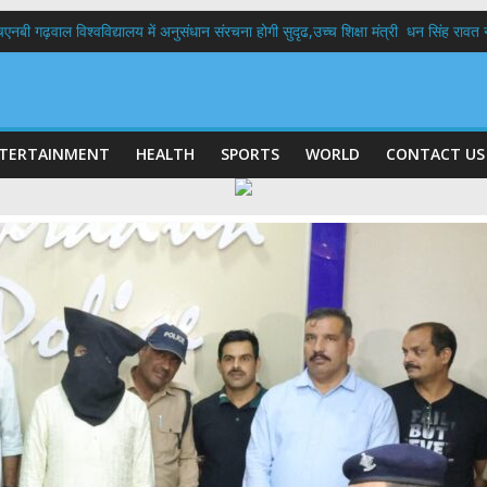
बी गढ़वाल विश्वविद्यालय में अनुसंधान संरचना होगी सुदृढ,उच्च शिक्षा मंत्री धन सिंह रावत ने न
 दिवस पर मुख्यमंत्री धामी ने उत्कृष्ट बुनकरों और हस्तशिल्प कारीगरों को किया सम्मानित
 बड़ा फैसला: पशुपालकों को 60% तक सब्सिडी, गंगा एक्सप्रेसवे का हरिद्वार तक होगा विस्तार
भद्र (ऋषिकेश) तक निकली BJYM की भव्य कांवड़ यात्रा; तेजस्वी सूर्या ने की देश व प्रदेशवासि
में रहें अधिकारी-मुख्य सचिव मानसून-एसईओसी से मुख्य सचिव ने की विस्तृत समीक्षा कहा-बंद
TERTAINMENT
HEALTH
SPORTS
WORLD
CONTACT US