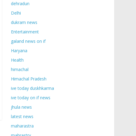
dehradun
Delhi
dukram news
Entertainment
galand news on if
Haryana
Health
himachal
Himachal Pradesh
ive today duskhkarma
ive today on if news
jhula news
latest news
maharastra
mahrastry