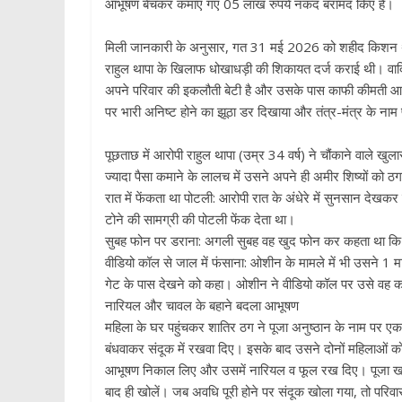
आभूषण बेचकर कमाए गए 05 लाख रुपये नकद बरामद किए हैं।
​मिली जानकारी के अनुसार, गत 31 मई 2026 को शहीद किशन थापा म
राहुल थापा के खिलाफ धोखाधड़ी की शिकायत दर्ज कराई थी। वादि
अपने परिवार की इकलौती बेटी है और उसके पास काफी कीमती आभ
पर भारी अनिष्ट होने का झूठा डर दिखाया और तंत्र-मंत्र के न
​पूछताछ में आरोपी राहुल थापा (उम्र 34 वर्ष) ने चौंकाने वाले 
ज्यादा पैसा कमाने के लालच में उसने अपने ही अमीर शिष्यों को ठ
​रात में फेंकता था पोटली: आरोपी रात के अंधेरे में सुनसान देखकर
टोने की सामग्री की पोटली फेंक देता था।
​सुबह फोन पर डराना: अगली सुबह वह खुद फोन कर कहता था कि मु
​वीडियो कॉल से जाल में फंसाना: ओशीन के मामले में भी उसने 
गेट के पास देखने को कहा। ओशीन ने वीडियो कॉल पर उसे वह का
​नारियल और चावल के बहाने बदला आभूषण
​महिला के घर पहुंचकर शातिर ठग ने पूजा अनुष्ठान के नाम पर 
बंधवाकर संदूक में रखवा दिए। इसके बाद उसने दोनों महिलाओं को
आभूषण निकाल लिए और उसमें नारियल व फूल रख दिए। पूजा खत्म ह
बाद ही खोलें। जब अवधि पूरी होने पर संदूक खोला गया, तो परिव