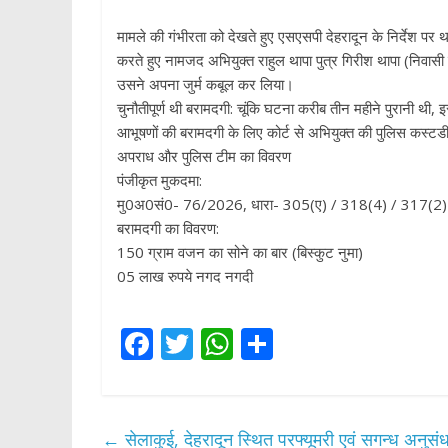
​मामले की गंभीरता को देखते हुए एसएसपी देहरादून के निर्देश पर
करते हुए नामजद अभियुक्त राहुल थापा पुत्र गिरीश थापा (निवासी
उसने अपना जुर्म कबूल कर लिया।
​चुनौतीपूर्ण थी बरामदगी: चूंकि घटना करीब तीन महीने पुरानी थी
आभूषणों की बरामदगी के लिए कोर्ट से अभियुक्त की पुलिस कस्टडी
​अपराध और पुलिस टीम का विवरण
​पंजीकृत मुकदमा:
​मु0अ0सं0- 76/2026, धारा- 305(ए) / 318(4) / 317(2
​बरामदगी का विवरण:
​150 ग्राम वजन का सोने का बार (बिस्कुट नुमा)
​05 लाख रुपये नगद नगदी
F
T
W
S
ac
w
h
h
e
itt
at
ar
b
er
s
e
←
सेलाकुई, देहरादून स्थित परफ्यूमरी एवं सगन्ध अनु