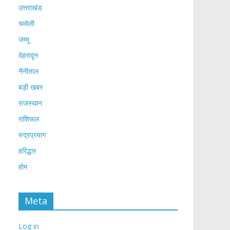
उत्तराखंड
चमोली
जम्मू
देहरादून
नैनीताल
बड़ी खबर
राजस्थान
राशिफल
रुद्रप्रयाग
हरिद्धार
होम
Meta
Log in