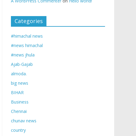
A WordPress Commenter
on
Hello world!
Categories
#himachal news
#news himachal
#news jhula
Ajab-Gajab
almoda.
big news
BIHAR
Business
Chennai
chunav news
country