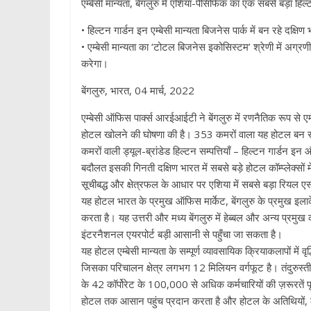
एम्बेसी मान्यता, बेंगलुरु में एशिया-पैसिफिक का एक सबसे बड़ा हि
• हिल्टन गार्डन इन एम्बेसी मान्यता बिजनेस पार्क में बन रहे दक्षिण
• एम्बेसी मान्यता का ‘टोटल बिजनेस इकोसिस्टम’ श्रेणी में अग्रण
करेगा।
बेंगलुरु, भारत, 04 मार्च, 2022
एम्बेसी ऑफिस पार्क्स आरईआईटी ने बेंगलुरु में रणनैतिक रूप से एम्ब
होटल खोलने की घोषणा की है। 353 कमरों वाला यह होटल बन रहे हिल
कमरों वाली ड्यूल-ब्रांडेड हिल्टन सम्पत्तियाँ – हिल्टन गार्डन
बदौलत इसकी गिनती दक्षिण भारत में सबसे बड़े होटल कॉम्प्लेक्सो
सूचीबद्ध और क्षेत्रफल के आधार पर एशिया में सबसे बड़ा रियल एस्टे
यह होटल भारत के प्रमुख ऑफिस मार्केट, बेंगलुरु के प्रमुख इलाके 
करता है। यह उत्तरी और मध्य बेंगलुरु में हेब्बल और अन्य प्रमुख क
इंटरनैशनल एयरपोर्ट बड़ी आसानी से पहुँचा जा सकता है।
यह होटल एम्बेसी मान्यता के सम्पूर्ण व्यावसायिक क्रियाकलापों में वृ
जिसका परिचालन क्षेत्र लगभग 12 मिलियन वर्गफूट है। तंदुरुस्त
के 42 कॉर्पोरेट के 100,000 से अधिक कर्मचारियों की ज़रूरतें 
होटल तक आसान पहुंच प्रदान करता है और होटल के अतिथियों, कर