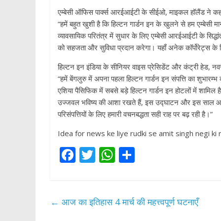
एम्बेसी ऑफिस पार्क्स आरईआईटी के सीईओ, माइकल हॉलैंड ने कह
“हमें बहुत खुशी है कि हिल्टन गार्डन इन के खुलने से हम एम्बेसी मान्यत
व्यावसायिक परितंत्र में सुधार के लिए एम्बेसी आरईआईटी के सिद
को सहजता और सुविधा प्रदान करेगा। यहाँ अनेक कॉर्पोरेट्स के 
हिल्टन इन इंडिया के सीनियर वाइस प्रेसिडेंट और कंट्री हेड, 
“हमें बेंगलुरु में अपना पहला हिल्टन गार्डन इन संपत्ति का शुभ
एशिया पैसिफिक में सबसे बड़े हिल्टन गार्डन इन होटलों में शामिल
उज्जवल भविष्य की आशा रखते हैं, इस उद्घाटन और इस साल आगे इस
परिसंपत्तियों के लिए हमारी वचनबद्धता सही राह पर बढ़ रही है।”
Idea for news ke liye rudki se amit singh negi ki 
F
T
W
S
ac
w
h
h
e
itt
at
ar
b
er
s
e
←
आज का इतिहास 4 मार्च की महत्त्वपूर्ण घटनाएँ
o
A