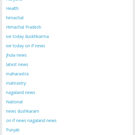
Health
himachal
Himachal Pradesh
ive today duskhkarma
ive today on if news
jhula news
latest news
maharastra
mahrastry
nagaland news
National
news dushkaram
on if news nagaland news
Punjab