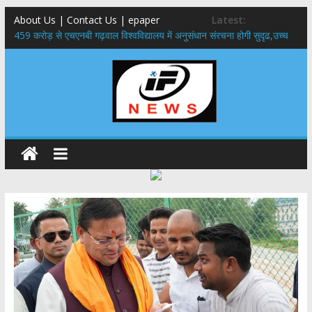
About Us | Contact Us | epaper
Latest:
459 करोड़ से एचएनबी गढ़वाल विश्वविद्यालय में अनुसंधान संरचना होगी सुदृढ,उच्च
शिक्षा मंत्री धन सिंह रावत ने नवनियुक्त केन्द्रीय शिक्षा मंत्री से की मुलाकात
राष्ट्रीय हथकरघा दिवस पर मुख्यमंत्री धामी ने उत्कृष्ट बुनकरों और हस्तशिल्प
कारीगरों को किया सम्मानित
​धामी कैबिनेट का बड़ा फैसला: पशुपालकों को 60% तक सब्सिडी, गंगा एक्सप्रेसवे का
हरिद्वार तक होगा विस्तार
​हरिद्वार से वीरभद्र (ऋषिकेश) तक निकली BJYM की भव्य कांवड़ यात्रा; तेजस्वी
सूर्या ने की देश व प्रदेशवासियों के कल्याण की कामना
24×7 अलर्ट मोड में रहें अधिकारी-मुख्य सचिव मानसून-एसईओसी से मुख्य सचिव ने
की विस्तृत समीक्षा कहा-बंद सड़कों को शीघ्र खोला जाए, लोगों को न हो दिक्कत