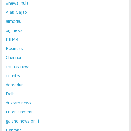
#news jhula
Ajab-Gajab
almoda.
big news
BIHAR
Business
Chennai
chunav news
country
dehradun
Delhi
dukram news
Entertainment
galand news on if
Haryana