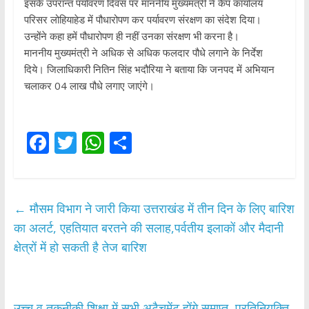
इसके उपरान्त पर्यावरण दिवस पर माननीय मुख्यमंत्री ने कैंप कार्यालय
परिसर लोहियाहेड में पौधारोपण कर पर्यावरण संरक्षण का संदेश दिया।
उन्होंने कहा हमें पौधारोपण ही नहीं उनका संरक्षण भी करना है।
माननीय मुख्यमंत्री ने अधिक से अधिक फलदार पौधे लगाने के निर्देश
दिये। जिलाधिकारी नितिन सिंह भदौरिया ने बताया कि जनपद में अभियान
चलाकर 04 लाख पौधे लगाए जाएंगे।
F
T
W
S
ac
w
h
h
e
itt
at
ar
b
er
s
e
←
मौसम विभाग ने जारी किया उत्तराखंड में तीन दिन के लिए बारिश
o
A
का अलर्ट, एहतियात बरतने की सलाह,पर्वतीय इलाकों और मैदानी
o
p
क्षेत्रों में हो सकती है तेज बारिश
k
p
उच्च व तकनीकी शिक्षा में सभी अटैचमेंट होंगे समाप्त, प्रतिनियुक्ति