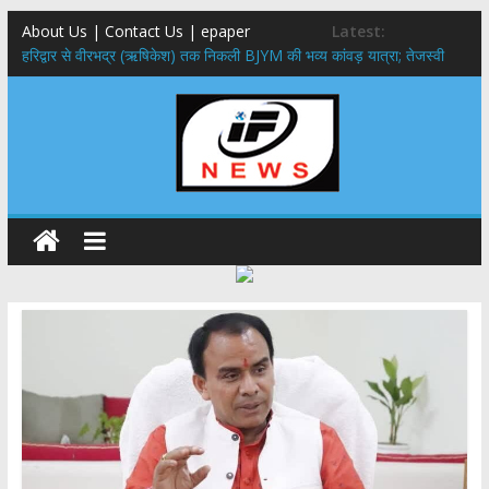
About Us | Contact Us | epaper
Latest:
​हरिद्वार से वीरभद्र (ऋषिकेश) तक निकली BJYM की भव्य कांवड़ यात्रा; तेजस्वी
सूर्या ने की देश व प्रदेशवासियों के कल्याण की कामना
नंदा की चौकी पुल हादसा: PWD के EE, AE और JE निलंबित, सीएम धामी के निर्देश
पर सख्त कार्रवाई
मुख्यमंत्री ने 9 लाख 87 हजार17 पेंशन लाभार्थियों को कुल 146 करोड़ 32 लाख
की पेंशन राशि का किया भुगतान
राष्ट्रीय हथकरघा दिवस पर मुख्यमंत्री धामी ने उत्कृष्ट बुनकरों और हस्तशिल्प
कारीगरों को किया सम्मानित
​धामी कैबिनेट का बड़ा फैसला: पशुपालकों को 60% तक सब्सिडी, गंगा एक्सप्रेसवे का
हरिद्वार तक होगा विस्तार