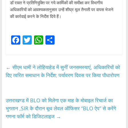
डॉ रावत ने प्रतिनियुक्ति पर गये कार्मिकों की समीक्षा कर विभागीय
अधिकारियों को आवश्यकतानुसार उन्हें शीघ्र मूल तैनाती पर वापस भेजने
की कार्रवाई करने के निर्देश दिये हैं।
F
T
W
S
ac
w
h
h
e
itt
at
ar
b
er
s
e
←
​सीएम धामी ने लोहियाहेड में सुनीं जनसमस्याएं, अधिकारियों को
o
A
दिए त्वरित समाधान के निर्देश; पर्यावरण दिवस पर किया पौधारोपण
o
p
k
p
उत्तराखण्ड में BLO को मिलेगा एक माह के मोबाइल रिचार्ज का
भुगतान ,SIR के दौरान बूथ लेवल ऑफिसर “BLO ऐप” से करेंगे
गणना फॉर्म को डिजिटलाइज
→