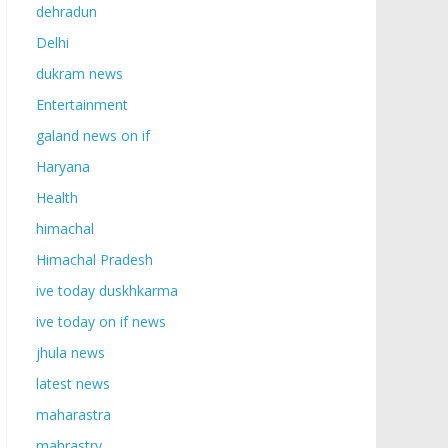
dehradun
Delhi
dukram news
Entertainment
galand news on if
Haryana
Health
himachal
Himachal Pradesh
ive today duskhkarma
ive today on if news
jhula news
latest news
maharastra
mahrastry