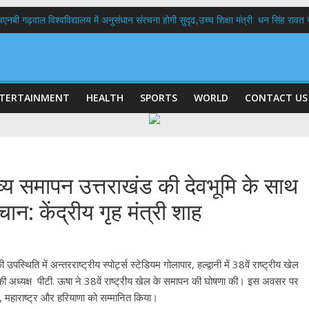
बी गढ़वाल विश्वविद्यालय में अनुसंधान संरचना होगी सुदृढ,उच्च शिक्षा मंत्री धन सिंह रावत ने न
 दिवस पर मुख्यमंत्री धामी ने उत्कृष्ट बुनकरों और हस्तशिल्प कारीगरों को किया सम्मानित
 बड़ा फैसला: पशुपालकों को 60% तक सब्सिडी, गंगा एक्सप्रेसवे का हरिद्वार तक होगा विस्तार
भद्र (ऋषिकेश) तक निकली BJYM की भव्य कांवड़ यात्रा; तेजस्वी सूर्या ने की देश व प्रदेशवासि
में रहें अधिकारी-मुख्य सचिव मानसून-एसईओसी से मुख्य सचिव ने की विस्तृत समीक्षा कहा-बंद
TERTAINMENT
HEALTH
SPORTS
WORLD
CONTACT US
भव्य समापन उत्तराखंड की देवभूमि के साथ
न: केंद्रीय गृह मंत्री शाह
पस्थिति में अन्तरराष्ट्रीय स्पोर्ट्स स्टेडियम गोलापार, हल्द्वानी में 38वें राष्ट्रीय खेल
ध्यक्ष पीटी. ऊषा ने 38वें राष्ट्रीय खेल के समापन की घोषणा की। इस अवसर पर
सेज, महाराष्ट्र और हरियाणा को सम्मानित किया।