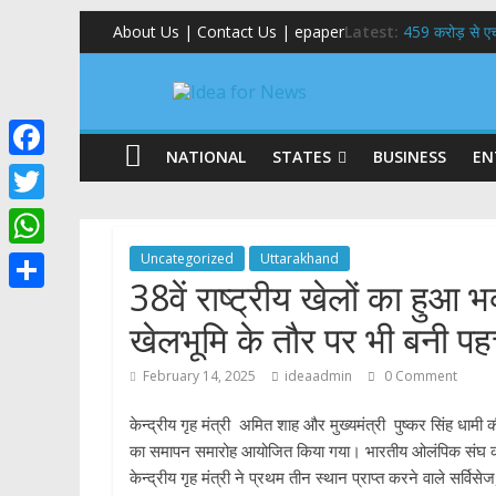
About Us | Contact Us | epaper
Latest:
459 करोड़ से एचएन
राष्ट्रीय हथकरघा
​धामी कैबिनेट का
​हरिद्वार से वीर
24×7 अलर्ट मोड 
NATIONAL
STATES
BUSINESS
EN
F
a
T
c
w
Uncategorized
Uttarakhand
W
e
38वें राष्ट्रीय खेलों का हुआ 
i
h
S
b
t
खेलभूमि के तौर पर भी बनी पहचा
a
h
o
t
t
a
February 14, 2025
ideaadmin
0 Comment
o
e
s
r
k
केन्द्रीय गृह मंत्री अमित शाह और मुख्यमंत्री पुष्कर सिंह धामी की उ
r
A
e
का समापन समारोह आयोजित किया गया। भारतीय ओलंपिक संघ की अ
p
केन्द्रीय गृह मंत्री ने प्रथम तीन स्थान प्राप्त करने वाले सर्वि