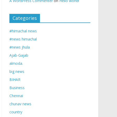
A WordPress Commenter
on
Hello world!
Categories
#himachal news
#news himachal
#news jhula
Ajab-Gajab
almoda.
big news
BIHAR
Business
Chennai
chunav news
country