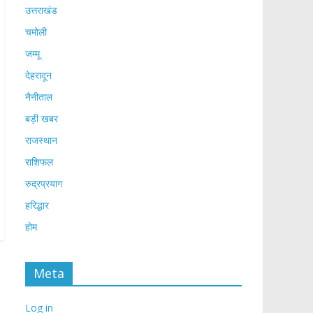
उत्तराखंड
चमोली
जम्मू
देहरादून
नैनीताल
बड़ी खबर
राजस्थान
राशिफल
रुद्रप्रयाग
हरिद्धार
होम
Meta
Log in