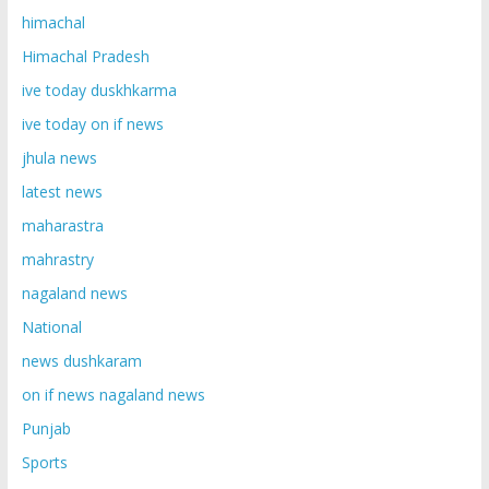
himachal
Himachal Pradesh
ive today duskhkarma
ive today on if news
jhula news
latest news
maharastra
mahrastry
nagaland news
National
news dushkaram
on if news nagaland news
Punjab
Sports