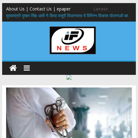
About Us | Contact Us | epaper
Latest:
मुख्यमंत्री पुष्कर सिंह धामी ने किया मसूरी विधानसभा में विभिन्न विकास योजनाओं का
लोकार्पण – शिलान्यास
एमडीडीए बोर्ड बैठक, देहरादून और मसूरी के विकास के लिए 25 बड़े प्रस्तावों को मिली
हरी झंडी
बुजुर्ग-दिव्यांगों के घर जाएंगे बीएलओ, करेंगे नोटिसों का निस्तारण
​देहरादून में 11 अगस्त को लगेगा एक दिवसीय रोजगार मेला, 559 पदों पर होगी भर्ती
पुष्पवर्षा और चरण प्रक्षालन के साथ देवभूमि ने किया शिवभक्त कांवड़ियों का
अभिनंदन,मुख्यमंत्री ने स्वास्थ्य सेवा शिविर का किया शुभारंभ, श्रद्धालुओं को अपने
हाथों से परोसा भोजन