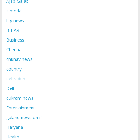
Ajab-Gajab
almoda.
big news
BIHAR
Business
Chennai
chunav news
country
dehradun
Delhi
dukram news
Entertainment
galand news on if
Haryana
Health