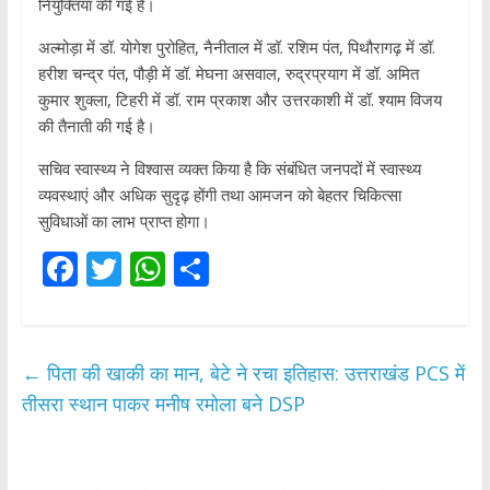
नियुक्तियां की गई हैं।
अल्मोड़ा में डॉ. योगेश पुरोहित, नैनीताल में डॉ. रशिम पंत, पिथौरागढ़ में डॉ.
हरीश चन्द्र पंत, पौड़ी में डॉ. मेघना असवाल, रुद्रप्रयाग में डॉ. अमित
कुमार शुक्ला, टिहरी में डॉ. राम प्रकाश और उत्तरकाशी में डॉ. श्याम विजय
की तैनाती की गई है।
सचिव स्वास्थ्य ने विश्वास व्यक्त किया है कि संबंधित जनपदों में स्वास्थ्य
व्यवस्थाएं और अधिक सुदृढ़ होंगी तथा आमजन को बेहतर चिकित्सा
सुविधाओं का लाभ प्राप्त होगा।
F
T
W
S
ac
w
h
h
e
itt
at
ar
b
er
s
e
←
पिता की खाकी का मान, बेटे ने रचा इतिहास: उत्तराखंड PCS में
o
A
तीसरा स्थान पाकर मनीष रमोला बने DSP
o
p
k
p