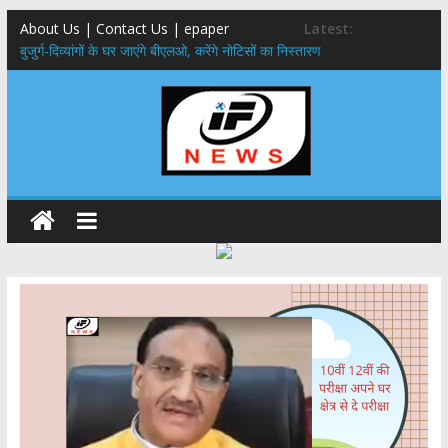
About Us | Contact Us | epaper
Latest:
बुजुर्ग-दिव्यांगों के घर जाएंगे बीएलओ, करेंगे नोटिसों का निस्तारण
24×7 अलर्ट मोड में रहें अधिकारी-मुख्य सचिव मानसून-एसईओसी से मुख्य सचिव ने
की विस्तृत समीक्षा कहा-बंद सड़कों को शीघ्र खोला जाए, लोगों को न हो दिक्कत
459 करोड़ से एचएनबी गढ़वाल विश्वविद्यालय में अनुसंधान संरचना होगी सुदृढ,उच्च
शिक्षा मंत्री धन सिंह रावत ने नवनियुक्त केन्द्रीय शिक्षा मंत्री से की मुलाकात
मुख्यमंत्री से महानिदेशक एनसीसी ने की शिष्टाचार भेंट,उत्तराखण्ड में एनसीसी के
विस्तार एवं आधुनिक आधारभूत संरचना के विकास पर हुई महत्वपूर्ण चर्चा
एमडीडीए बोर्ड बैठक, देहरादून और मसूरी के विकास के लिए 25 बड़े प्रस्तावों को मिली
हरी झंडी