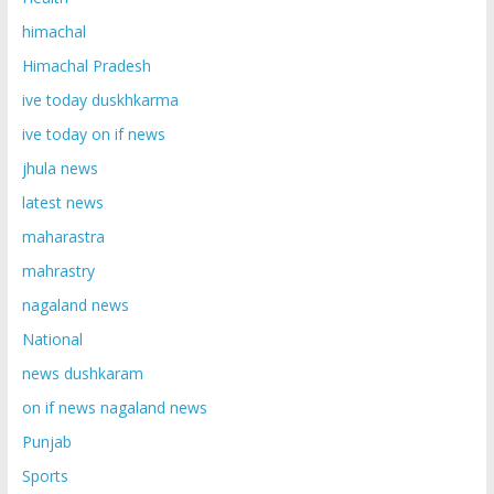
himachal
Himachal Pradesh
ive today duskhkarma
ive today on if news
jhula news
latest news
maharastra
mahrastry
nagaland news
National
news dushkaram
on if news nagaland news
Punjab
Sports