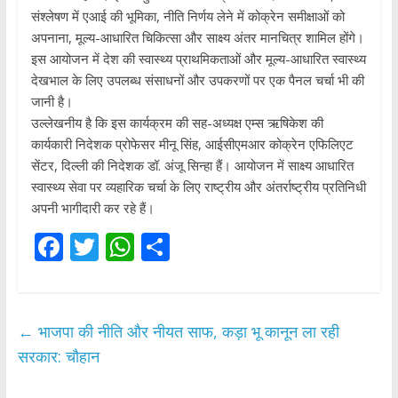
संश्लेषण में एआई की भूमिका, नीति निर्णय लेने में कोक्रेन समीक्षाओं को
अपनाना, मूल्य-आधारित चिकित्सा और साक्ष्य अंतर मानचित्र शामिल होंगे।
इस आयोजन में देश की स्वास्थ्य प्राथमिकताओं और मूल्य-आधारित स्वास्थ्य
देखभाल के लिए उपलब्ध संसाधनों और उपकरणों पर एक पैनल चर्चा भी की
जानी है।
उल्लेखनीय है कि इस कार्यक्रम की सह-अध्यक्ष एम्स ऋषिकेश की
कार्यकारी निदेशक प्रोफेसर मीनू सिंह, आईसीएमआर कोक्रेन एफिलिएट
सेंटर, दिल्ली की निदेशक डॉ. अंजू सिन्हा हैं। आयोजन में साक्ष्य आधारित
स्वास्थ्य सेवा पर व्यहारिक चर्चा के लिए राष्ट्रीय और अंतर्राष्ट्रीय प्रतिनिधी
अपनी भागीदारी कर रहे हैं।
F
T
W
S
ac
w
h
h
e
itt
at
ar
b
er
s
e
←
भाजपा की नीति और नीयत साफ, कड़ा भू कानून ला रही
o
A
सरकार: चौहान
o
p