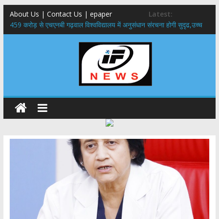
About Us | Contact Us | epaper
Latest:
459 करोड़ से एचएनबी गढ़वाल विश्वविद्यालय में अनुसंधान संरचना होगी सुदृढ,उच्च
शिक्षा मंत्री धन सिंह रावत ने नवनियुक्त केन्द्रीय शिक्षा मंत्री से की मुलाकात
राष्ट्रीय हथकरघा दिवस पर मुख्यमंत्री धामी ने उत्कृष्ट बुनकरों और हस्तशिल्प
कारीगरों को किया सम्मानित
​धामी कैबिनेट का बड़ा फैसला: पशुपालकों को 60% तक सब्सिडी, गंगा एक्सप्रेसवे का
हरिद्वार तक होगा विस्तार
​हरिद्वार से वीरभद्र (ऋषिकेश) तक निकली BJYM की भव्य कांवड़ यात्रा; तेजस्वी
सूर्या ने की देश व प्रदेशवासियों के कल्याण की कामना
24×7 अलर्ट मोड में रहें अधिकारी-मुख्य सचिव मानसून-एसईओसी से मुख्य सचिव ने
की विस्तृत समीक्षा कहा-बंद सड़कों को शीघ्र खोला जाए, लोगों को न हो दिक्कत