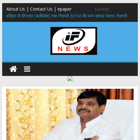
About Us | Contact Us | epaper
Latest:
​हरिद्वार से वीरभद्र (ऋषिकेश) तक निकली BJYM की भव्य कांवड़ यात्रा; तेजस्वी
सूर्या ने की देश व प्रदेशवासियों के कल्याण की कामना
नंदा की चौकी पुल हादसा: PWD के EE, AE और JE निलंबित, सीएम धामी के निर्देश
पर सख्त कार्रवाई
मुख्यमंत्री ने 9 लाख 87 हजार17 पेंशन लाभार्थियों को कुल 146 करोड़ 32 लाख
की पेंशन राशि का किया भुगतान
राष्ट्रीय हथकरघा दिवस पर मुख्यमंत्री धामी ने उत्कृष्ट बुनकरों और हस्तशिल्प
कारीगरों को किया सम्मानित
​धामी कैबिनेट का बड़ा फैसला: पशुपालकों को 60% तक सब्सिडी, गंगा एक्सप्रेसवे का
हरिद्वार तक होगा विस्तार