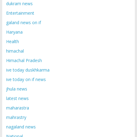
dukram news
Entertainment
galand news on if
Haryana
Health
himachal
Himachal Pradesh
ive today duskhkarma
ive today on if news
jhula news
latest news
maharastra
mahrastry
nagaland news
National