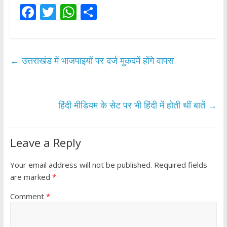
F
T
W
S
ac
w
h
h
e
itt
at
ar
b
er
s
e
←
उत्तराखंड में भाजपाइयों पर दर्ज मुकदमें होंगे वापस
o
A
o
p
k
p
हिंदी मीडियम के सेट पर भी हिंदी में होती थीं बातें
→
Leave a Reply
Your email address will not be published.
Required fields
are marked
*
Comment
*