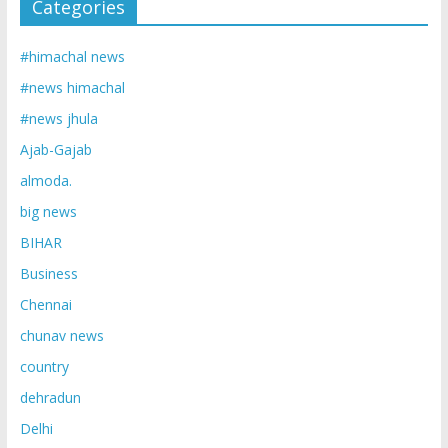
Categories
#himachal news
#news himachal
#news jhula
Ajab-Gajab
almoda.
big news
BIHAR
Business
Chennai
chunav news
country
dehradun
Delhi