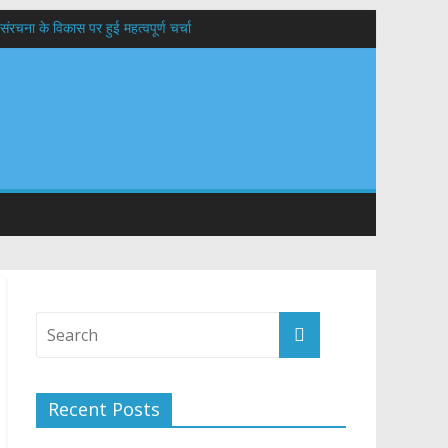
संरचना के विकास पर हुई महत्वपूर्ण चर्चा
यों के कल्याण की कामना
 सड़कों को शीघ्र खोला जाए, लोगों को न हो दिक्कत
वनियुक्त केन्द्रीय शिक्षा मंत्री से की मुलाकात
Recent Posts