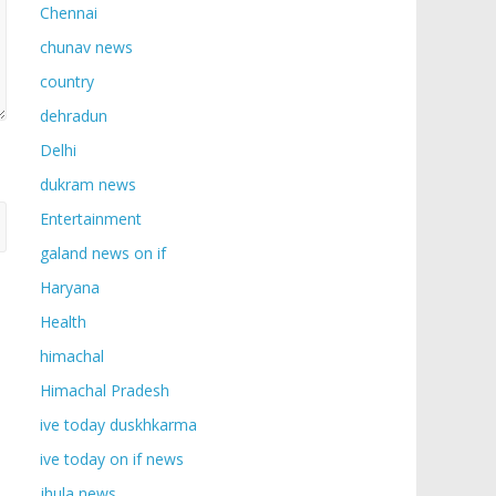
Chennai
chunav news
country
dehradun
Delhi
dukram news
Entertainment
galand news on if
Haryana
Health
himachal
Himachal Pradesh
ive today duskhkarma
ive today on if news
jhula news