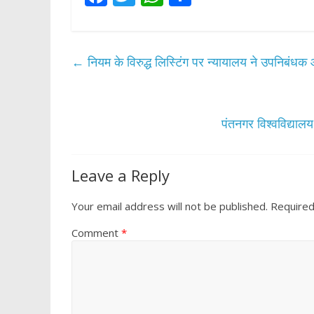
ac
w
h
h
e
itt
at
ar
b
er
s
e
←
नियम के विरुद्ध लिस्टिंग पर न्यायालय ने उपनिबंध
o
A
o
p
k
p
पंतनगर विश्वविद्यालय 
Leave a Reply
Your email address will not be published.
Required
Comment
*