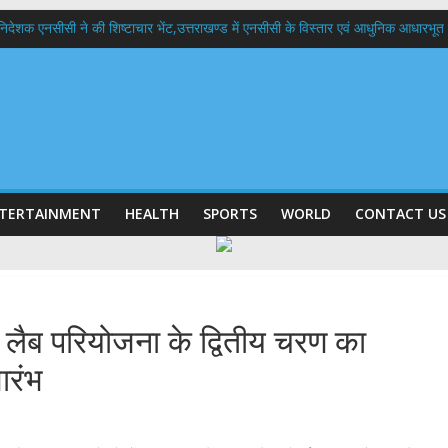
हानिदेशक एनसीसी ने की शिष्टाचार भेंट,उत्तराखण्ड में एनसीसी के विस्तार एवं आधुनिक आधारभूत 
 बड़ा फैसला: पशुपालकों को 60% तक सब्सिडी, गंगा एक्सप्रेसवे का हरिद्वार तक होगा विस्तार
भद्र (ऋषिकेश) तक निकली BJYM की भव्य कांवड़ यात्रा; तेजस्वी सूर्या ने की देश व प्रदेशवासि
में रहें अधिकारी-मुख्य सचिव मानसून-एसईओसी से मुख्य सचिव ने की विस्तृत समीक्षा कहा-बंद
बी गढ़वाल विश्वविद्यालय में अनुसंधान संरचना होगी सुदृढ,उच्च शिक्षा मंत्री धन सिंह रावत ने न
TERTAINMENT
HEALTH
SPORTS
WORLD
CONTACT US
 लैब परियोजना के द्वितीय चरण का
भारंभ