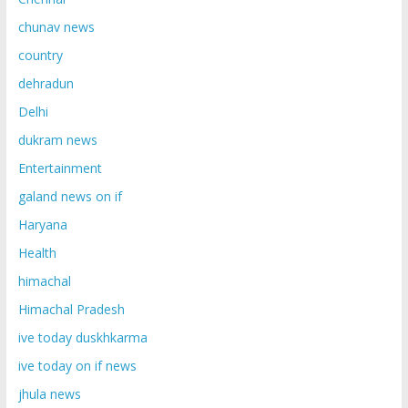
chunav news
country
dehradun
Delhi
dukram news
Entertainment
galand news on if
Haryana
Health
himachal
Himachal Pradesh
ive today duskhkarma
ive today on if news
jhula news