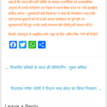
कहा है कि राष्ट्रपति श्री कोविंद के व्यापक राजनैतिक एवं प्रशासनिक
अनुभव से उनके मार्गदर्शन एवं नेतृत्व में भारत विश्व पटल पर नयी ऊंचाईयां
हासिल करेगा। मुख्यमंत्री श्री त्रिवेन्द्र ने कहा कि निवर्तमान राष्ट्रपति
श्री प्रणब मुखर्जी को भी उनके सफल कार्यकाल के पूर्ण होने पर
शुभकामनाएँ देते हुए उनके अच्छे स्वास्थ्य और दीर्घायु की कामना की है।
दिल्ली /देहरादून से आइडिया फॉर न्यूज़ के लिए अमित सिंह नेगी की रिपोर्ट!
F
T
W
S
ac
w
h
h
e
itt
at
ar
b
er
s
e
←
विभागीय सचिवों के साथ की मोनिटरिंग– मुख्य सचिव!
o
A
o
p
k
p
विधायक गणेश जोशी ने विधान सभा क्षेत्र का किया निरक्षण!
→
Leave a Reply