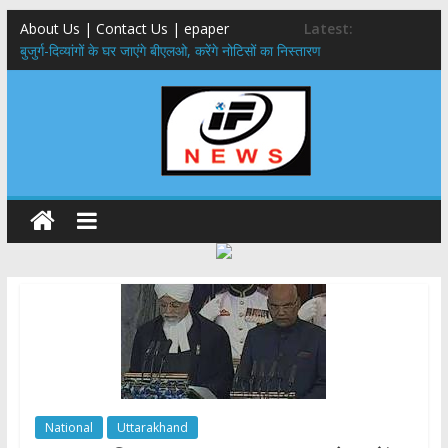
About Us | Contact Us | epaper
Latest:
बुजुर्ग-दिव्यांगों के घर जाएंगे बीएलओ, करेंगे नोटिसों का निस्तारण
24×7 अलर्ट मोड में रहें अधिकारी-मुख्य सचिव मानसून-एसईओसी से मुख्य सचिव ने
की विस्तृत समीक्षा कहा-बंद सड़कों को शीघ्र खोला जाए, लोगों को न हो दिक्कत
459 करोड़ से एचएनबी गढ़वाल विश्वविद्यालय में अनुसंधान संरचना होगी सुदृढ,उच्च
शिक्षा मंत्री धन सिंह रावत ने नवनियुक्त केन्द्रीय शिक्षा मंत्री से की मुलाकात
मुख्यमंत्री से महानिदेशक एनसीसी ने की शिष्टाचार भेंट,उत्तराखण्ड में एनसीसी के
विस्तार एवं आधुनिक आधारभूत संरचना के विकास पर हुई महत्वपूर्ण चर्चा
एमडीडीए बोर्ड बैठक, देहरादून और मसूरी के विकास के लिए 25 बड़े प्रस्तावों को मिली
हरी झंडी
National
Uttarakhand