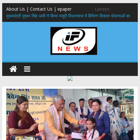
About Us | Contact Us | epaper
Latest:
मुख्यमंत्री पुष्कर सिंह धामी ने किया मसूरी विधानसभा में विभिन्न विकास योजनाओं का
लोकार्पण – शिलान्यास
एमडीडीए बोर्ड बैठक, देहरादून और मसूरी के विकास के लिए 25 बड़े प्रस्तावों को मिली
हरी झंडी
बुजुर्ग-दिव्यांगों के घर जाएंगे बीएलओ, करेंगे नोटिसों का निस्तारण
​देहरादून में 11 अगस्त को लगेगा एक दिवसीय रोजगार मेला, 559 पदों पर होगी भर्ती
पुष्पवर्षा और चरण प्रक्षालन के साथ देवभूमि ने किया शिवभक्त कांवड़ियों का
अभिनंदन,मुख्यमंत्री ने स्वास्थ्य सेवा शिविर का किया शुभारंभ, श्रद्धालुओं को अपने
हाथों से परोसा भोजन