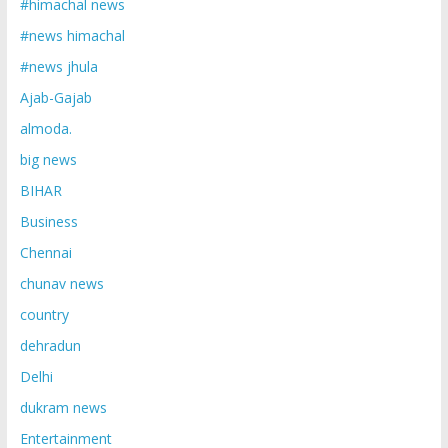
#himachal news
#news himachal
#news jhula
Ajab-Gajab
almoda.
big news
BIHAR
Business
Chennai
chunav news
country
dehradun
Delhi
dukram news
Entertainment