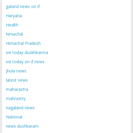
galand news on if
Haryana
Health
himachal
Himachal Pradesh
ive today duskhkarma
ive today on if news
jhula news
latest news
maharastra
mahrastry
nagaland news
National
news dushkaram