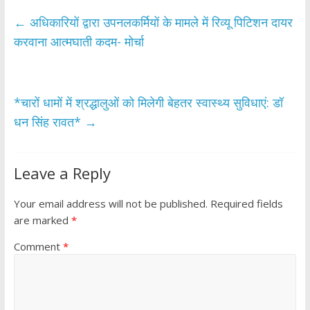
e
itt
at
ar
b
er
s
e
←
अधिकारियों द्वारा उपनलकर्मियों के मामले में रिव्यू पिटिशन दायर
o
A
करवाना आत्मघाती कदम- मोर्चा
o
p
k
p
*चारों धामों में श्रद्धालुओं को मिलेगी बेहतर स्वास्थ्य सुविधाएं: डॉ
धन सिंह रावत*
→
Leave a Reply
Your email address will not be published.
Required fields
are marked
*
Comment
*