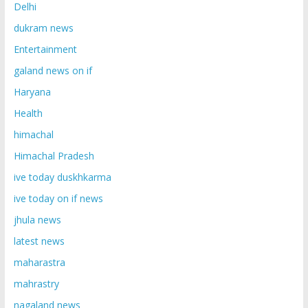
Delhi
dukram news
Entertainment
galand news on if
Haryana
Health
himachal
Himachal Pradesh
ive today duskhkarma
ive today on if news
jhula news
latest news
maharastra
mahrastry
nagaland news