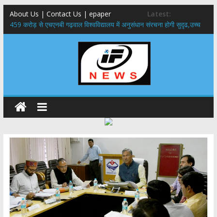
About Us | Contact Us | epaper
Latest:
459 करोड़ से एचएनबी गढ़वाल विश्वविद्यालय में अनुसंधान संरचना होगी सुदृढ,उच्च
शिक्षा मंत्री धन सिंह रावत ने नवनियुक्त केन्द्रीय शिक्षा मंत्री से की मुलाकात
राष्ट्रीय हथकरघा दिवस पर मुख्यमंत्री धामी ने उत्कृष्ट बुनकरों और हस्तशिल्प
कारीगरों को किया सम्मानित
​धामी कैबिनेट का बड़ा फैसला: पशुपालकों को 60% तक सब्सिडी, गंगा एक्सप्रेसवे का
हरिद्वार तक होगा विस्तार
​हरिद्वार से वीरभद्र (ऋषिकेश) तक निकली BJYM की भव्य कांवड़ यात्रा; तेजस्वी
सूर्या ने की देश व प्रदेशवासियों के कल्याण की कामना
24×7 अलर्ट मोड में रहें अधिकारी-मुख्य सचिव मानसून-एसईओसी से मुख्य सचिव ने
की विस्तृत समीक्षा कहा-बंद सड़कों को शीघ्र खोला जाए, लोगों को न हो दिक्कत