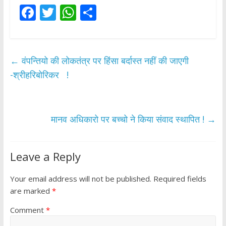
F
T
W
S
ac
w
h
h
e
itt
at
ar
b
er
s
e
←
वंपन्तियो की लोकतंत्र पर हिंसा बर्दास्त नहीं की जाएगी
o
A
-श्रीहरिबोरिकर !
o
p
k
p
मानव अधिकारो पर बच्चो ने किया संवाद स्थापित !
→
Leave a Reply
Your email address will not be published.
Required fields
are marked
*
Comment
*