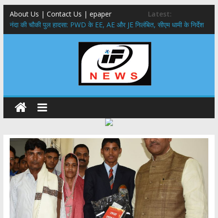
About Us | Contact Us | epaper
Latest:
नंदा की चौकी पुल हादसा: PWD के EE, AE और JE निलंबित, सीएम धामी के निर्देश
पर सख्त कार्रवाई
सरकारी नीतियों में शामिल किए जाएंगे छात्र – छात्राओं के सुझाव ,मुख्यमंत्री युवा
विद्यार्थी मंथन कार्यक्रम में शामिल हुए सीएम पुष्कर सिंह धामी
उत्तराखंड में बढ़ेंगे राजस्व के स्रोत: इको-टूरिज्म, कार्बन क्रेडिट और जड़ी-बूटी आय
पर मुख्य सचिव का जोर
मुख्यमंत्री ने उत्तराखण्ड क्षत्रिय कल्याण समिति की वेबसाइट एवं क्षत्रिय जागरण
स्मारिका का किया विमोचन
मुख्यमंत्री ने हर घर तिरंगा यात्रा कार्यक्रम में किया प्रतिभाग,मुख्यमंत्री ने
प्रदेशवासियों से स्वतंत्रता दिवस पर अपने घरों में तिरंगा फहराने का किया आवाह्न