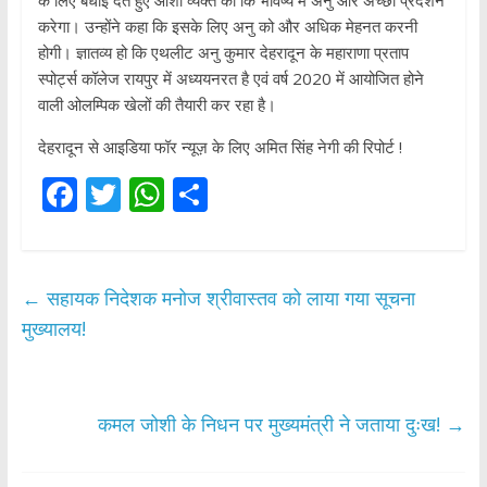
के लिए बधाई देते हुए आशा व्यक्त की कि भविष्य में अनु और अच्छा प्रदर्शन
करेगा। उन्होंने कहा कि इसके लिए अनु को और अधिक मेहनत करनी
होगी। ज्ञातव्य हो कि एथलीट अनु कुमार देहरादून के महाराणा प्रताप
स्पोर्ट्स कॉलेज रायपुर में अध्ययनरत है एवं वर्ष 2020 में आयोजित होने
वाली ओलम्पिक खेलों की तैयारी कर रहा है।
देहरादून से आइडिया फॉर न्यूज़ के लिए अमित सिंह नेगी की रिपोर्ट !
F
T
W
S
ac
w
h
h
e
itt
at
ar
b
er
s
e
←
सहायक निदेशक मनोज श्रीवास्तव को लाया गया सूचना
o
A
मुख्यालय!
o
p
k
p
कमल जोशी के निधन पर मुख्यमंत्री ने जताया दुःख!
→