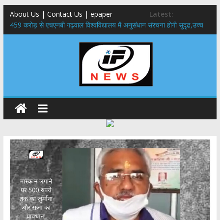
About Us | Contact Us | epaper
Latest:
459 करोड़ से एचएनबी गढ़वाल विश्वविद्यालय में अनुसंधान संरचना होगी सुदृढ,उच्च
शिक्षा मंत्री धन सिंह रावत ने नवनियुक्त केन्द्रीय शिक्षा मंत्री से की मुलाकात
राष्ट्रीय हथकरघा दिवस पर मुख्यमंत्री धामी ने उत्कृष्ट बुनकरों और हस्तशिल्प
कारीगरों को किया सम्मानित
​धामी कैबिनेट का बड़ा फैसला: पशुपालकों को 60% तक सब्सिडी, गंगा एक्सप्रेसवे का
हरिद्वार तक होगा विस्तार
​हरिद्वार से वीरभद्र (ऋषिकेश) तक निकली BJYM की भव्य कांवड़ यात्रा; तेजस्वी
सूर्या ने की देश व प्रदेशवासियों के कल्याण की कामना
24×7 अलर्ट मोड में रहें अधिकारी-मुख्य सचिव मानसून-एसईओसी से मुख्य सचिव ने
की विस्तृत समीक्षा कहा-बंद सड़कों को शीघ्र खोला जाए, लोगों को न हो दिक्कत