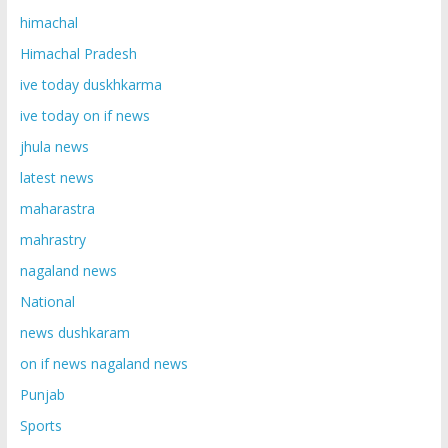
himachal
Himachal Pradesh
ive today duskhkarma
ive today on if news
jhula news
latest news
maharastra
mahrastry
nagaland news
National
news dushkaram
on if news nagaland news
Punjab
Sports