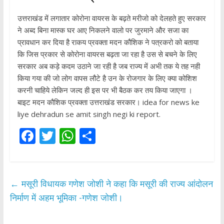
उत्तराखंड में लगातार कोरोना वायरस के बढ़ते मरीजो को देलहते हुए सरकार
ने अब्द बिना मास्क घर आए निकलने वालो पर जुरमाने और सजा का
प्रावधान कर दिया है राकय प्रवक्ता मदन कौशिक ने पत्रकरो को बताया
कि जिस प्रकार से कोरोना वायरस बढ़ता जा रहा है उस से बचने के लिए
सरकार अब कड़े कदम उठाने जा रही है जब राज्य में अभी तक ये तह नही
किया गया की जो लोग वापस लौटे है उन के रोजगार के लिए क्या कोशिश
करनी चाहिये लेकिन जल्द ही इस पर भी बैठक कर तय किया जाएगा ।
बाइट मदन कौशिक प्रवक्ता उत्तराखंड सरकार। idea for news ke
liye dehradun se amit singh negi ki report.
F
T
W
S
ac
w
h
h
e
itt
at
ar
b
er
s
e
←
मसूरी विधायक गणेश जोशी ने कहा कि मसूरी की राज्य आंदोलन
o
A
निर्माण में अहम भूमिका -गणेश जोशी।
o
p