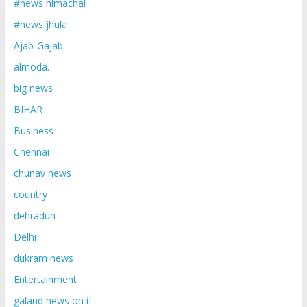
#news himachal
#news jhula
Ajab-Gajab
almoda.
big news
BIHAR
Business
Chennai
chunav news
country
dehradun
Delhi
dukram news
Entertainment
galand news on if