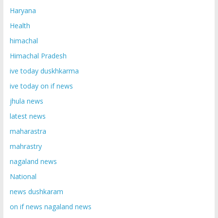
Haryana
Health
himachal
Himachal Pradesh
ive today duskhkarma
ive today on if news
jhula news
latest news
maharastra
mahrastry
nagaland news
National
news dushkaram
on if news nagaland news