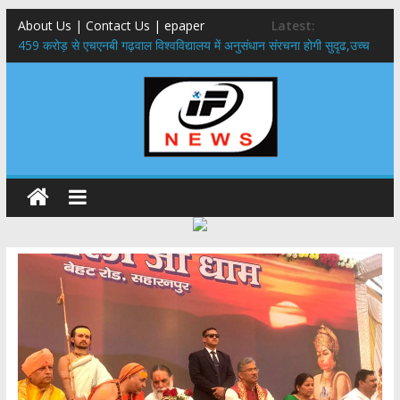
About Us | Contact Us | epaper
Latest:
459 करोड़ से एचएनबी गढ़वाल विश्वविद्यालय में अनुसंधान संरचना होगी सुदृढ,उच्च
शिक्षा मंत्री धन सिंह रावत ने नवनियुक्त केन्द्रीय शिक्षा मंत्री से की मुलाकात
राष्ट्रीय हथकरघा दिवस पर मुख्यमंत्री धामी ने उत्कृष्ट बुनकरों और हस्तशिल्प
कारीगरों को किया सम्मानित
​धामी कैबिनेट का बड़ा फैसला: पशुपालकों को 60% तक सब्सिडी, गंगा एक्सप्रेसवे का
हरिद्वार तक होगा विस्तार
​हरिद्वार से वीरभद्र (ऋषिकेश) तक निकली BJYM की भव्य कांवड़ यात्रा; तेजस्वी
सूर्या ने की देश व प्रदेशवासियों के कल्याण की कामना
24×7 अलर्ट मोड में रहें अधिकारी-मुख्य सचिव मानसून-एसईओसी से मुख्य सचिव ने
की विस्तृत समीक्षा कहा-बंद सड़कों को शीघ्र खोला जाए, लोगों को न हो दिक्कत