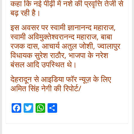
कहा कि नई पीढ़ी में नशे की प्रवृत्ति तेजी से
बढ़ रही है।
इस अवसर पर स्वामी ज्ञानानन्द महाराज,
स्वामी अविमुक्तेश्वरानन्द महाराज, बाबा
रजक दास, आचार्य अतुल जोशी, ज्वालापुर
विधायक सुरेश राठौर, भाजपा के नरेश
बंसल आदि उपस्थित थे।
देहरादून से आइडिया फॉर न्यूज़ के लिए
अमित सिंह नेगी की रिपोर्ट/
F
T
W
S
ac
w
h
h
e
itt
at
ar