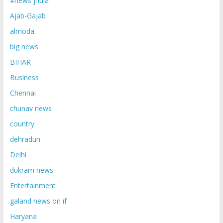
#news jhula
Ajab-Gajab
almoda.
big news
BIHAR
Business
Chennai
chunav news
country
dehradun
Delhi
dukram news
Entertainment
galand news on if
Haryana