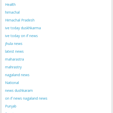
Health
himachal
Himachal Pradesh
ive today duskhkarma
ive today on if news
jhula news
latest news
maharastra
mahrastry
nagaland news
National
news dushkaram
on if news nagaland news
Punjab