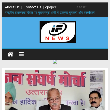
About Us | Contact Us | epaper
Latest:
राष्ट्रीय हथकरघा दिवस पर मुख्यमंत्री धामी ने उत्कृष्ट बुनकरों और हस्तशिल्प
कारीगरों को किया सम्मानित
मुख्यमंत्री ने उत्तराखण्ड क्षत्रिय कल्याण समिति की वेबसाइट एवं क्षत्रिय जागरण
स्मारिका का किया विमोचन
मुख्यमंत्री ने हर घर तिरंगा यात्रा कार्यक्रम में किया प्रतिभाग,मुख्यमंत्री ने
प्रदेशवासियों से स्वतंत्रता दिवस पर अपने घरों में तिरंगा फहराने का किया आवाह्न
नंदा की चौकी पुल हादसा: PWD के EE, AE और JE निलंबित, सीएम धामी के निर्देश
पर सख्त कार्रवाई
मुख्यमंत्री ने 9 लाख 87 हजार17 पेंशन लाभार्थियों को कुल 146 करोड़ 32 लाख
की पेंशन राशि का किया भुगतान