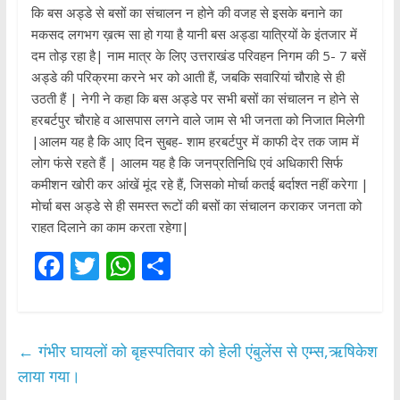
कि बस अड्डे से बसों का संचालन न होने की वजह से इसके बनाने का
मकसद लगभग ख़त्म सा हो गया है यानी बस अड्डा यात्रियों के इंतजार में
दम तोड़ रहा है| नाम मात्र के लिए उत्तराखंड परिवहन निगम की 5- 7 बसें
अड्डे की परिक्रमा करने भर को आती हैं, जबकि सवारियां चौराहे से ही
उठती हैं | नेगी ने कहा कि बस अड्डे पर सभी बसों का संचालन न होने से
हरबर्टपुर चौराहे व आसपास लगने वाले जाम से भी जनता को निजात मिलेगी
|आलम यह है कि आए दिन सुबह- शाम हरबर्टपुर में काफी देर तक जाम में
लोग फंसे रहते हैं | आलम यह है कि जनप्रतिनिधि एवं अधिकारी सिर्फ
कमीशन खोरी कर आंखें मूंद रहे हैं, जिसको मोर्चा कतई बर्दाश्त नहीं करेगा |
मोर्चा बस अड्डे से ही समस्त रूटों की बसों का संचालन कराकर जनता को
राहत दिलाने का काम करता रहेगा|
F
T
W
S
ac
w
h
h
e
itt
at
ar
b
er
s
e
←
गंभीर घायलों को बृहस्पतिवार को हेली एंबुलेंस से एम्स,ऋषिकेश
o
A
लाया गया।