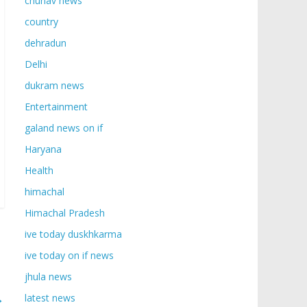
chunav news
country
dehradun
Delhi
dukram news
Entertainment
galand news on if
Haryana
Health
himachal
Himachal Pradesh
ive today duskhkarma
ive today on if news
jhula news
→
latest news