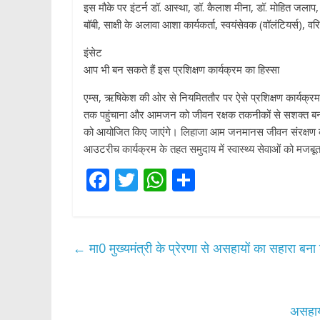
इस मौके पर इंटर्न डॉ. आस्था, डॉ. कैलाश मीना, डॉ. मोहित जलाप
बॉबी, साक्षी के अलावा आशा कार्यकर्ता, स्वयंसेवक (वॉलंटियर्स),
इंसेट
आप भी बन सकते हैं इस प्रशिक्षण कार्यक्रम का हिस्सा
एम्स, ऋषिकेश की ओर से नियमिततौर पर ऐसे प्रशिक्षण कार्यक्रम आ
तक पहुंचाना और आमजन को जीवन रक्षक तकनीकों से सशक्त बनाना ह
को आयोजित किए जाएंगे। लिहाजा आम जनमानस जीवन संरक्षण की दृष्
आउटरीच कार्यक्रम के तहत समुदाय में स्वास्थ्य सेवाओं को मजबूत बन
F
T
W
S
ac
w
h
h
e
itt
at
ar
b
er
s
e
←
मा0 मुख्यमंत्री के प्रेरणा से असहायों का सहारा बन
o
A
o
p
k
p
असहाय;