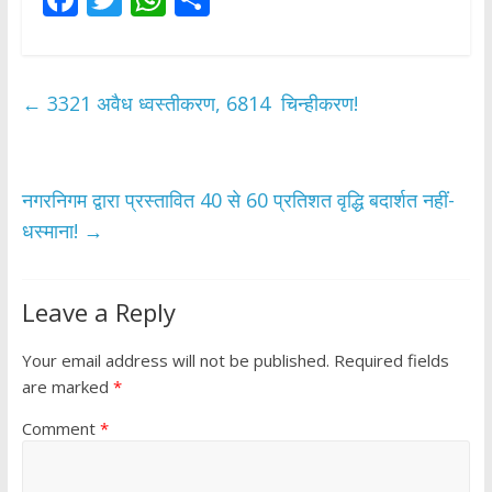
ac
w
h
h
e
itt
at
ar
b
er
s
e
←
3321 अवैध ध्वस्तीकरण, 6814 चिन्हीकरण!
o
A
o
p
k
p
नगरनिगम द्वारा प्रस्तावित 40 से 60 प्रतिशत वृद्धि बदार्शत नहीं-
धस्माना!
→
Leave a Reply
Your email address will not be published.
Required fields
are marked
*
Comment
*