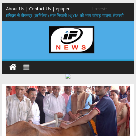
About Us | Contact Us | epaper
Latest:
​हरिद्वार से वीरभद्र (ऋषिकेश) तक निकली BJYM की भव्य कांवड़ यात्रा; तेजस्वी
सूर्या ने की देश व प्रदेशवासियों के कल्याण की कामना
नंदा की चौकी पुल हादसा: PWD के EE, AE और JE निलंबित, सीएम धामी के निर्देश
पर सख्त कार्रवाई
मुख्यमंत्री ने 9 लाख 87 हजार17 पेंशन लाभार्थियों को कुल 146 करोड़ 32 लाख
की पेंशन राशि का किया भुगतान
राष्ट्रीय हथकरघा दिवस पर मुख्यमंत्री धामी ने उत्कृष्ट बुनकरों और हस्तशिल्प
कारीगरों को किया सम्मानित
​धामी कैबिनेट का बड़ा फैसला: पशुपालकों को 60% तक सब्सिडी, गंगा एक्सप्रेसवे का
हरिद्वार तक होगा विस्तार