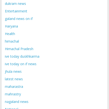
dukram news
Entertainment
galand news on if
Haryana
Health
himachal
Himachal Pradesh
ive today duskhkarma
ive today on if news
jhula news
latest news
maharastra
mahrastry
nagaland news