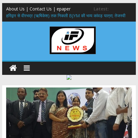
About Us | Contact Us | epaper
Latest:
​हरिद्वार से वीरभद्र (ऋषिकेश) तक निकली BJYM की भव्य कांवड़ यात्रा; तेजस्वी
सूर्या ने की देश व प्रदेशवासियों के कल्याण की कामना
नंदा की चौकी पुल हादसा: PWD के EE, AE और JE निलंबित, सीएम धामी के निर्देश
पर सख्त कार्रवाई
मुख्यमंत्री ने 9 लाख 87 हजार17 पेंशन लाभार्थियों को कुल 146 करोड़ 32 लाख
की पेंशन राशि का किया भुगतान
राष्ट्रीय हथकरघा दिवस पर मुख्यमंत्री धामी ने उत्कृष्ट बुनकरों और हस्तशिल्प
कारीगरों को किया सम्मानित
​धामी कैबिनेट का बड़ा फैसला: पशुपालकों को 60% तक सब्सिडी, गंगा एक्सप्रेसवे का
हरिद्वार तक होगा विस्तार