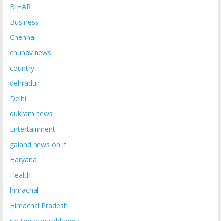
BIHAR
Business
Chennai
chunav news
country
dehradun
Delhi
dukram news
Entertainment
galand news on if
Haryana
Health
himachal
Himachal Pradesh
ive today duskhkarma