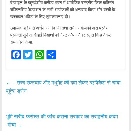
देहरादून के बहुउद्देशीय क्रीडा भवन में आयोजित राष्ट्रीय किक बॉक्सिंग
चैंपियनशिप फेडरेशन के सभी आयोजकों को धन्यवाद किया और बच्चों के
उज्जवल भविष्य के लिए शुभकामनाएं दी।
उपाध्यक्ष श्रीमति अर्चना आनंद जी तथा सभी आयोजकों द्वारा प्रदेश
प्रवक्ता सुनीता बौड़ाई विद्यार्थी को गेस्ट ऑफ ऑनर स्मृति चिन्ह देकर
सम्मानित किया.
F
T
W
S
ac
w
h
h
e
itt
at
ar
b
er
s
e
←
– उच्च रक्तचाप और मधुमेह की दवा लेकर ऋषिकेश से चम्बा
o
A
पहुंचा ड्रोन
o
p
k
p
भूमि खरीद-फरोख्त की जांच कराना सरकार का सराहनीय कदम
-मोर्चा
→